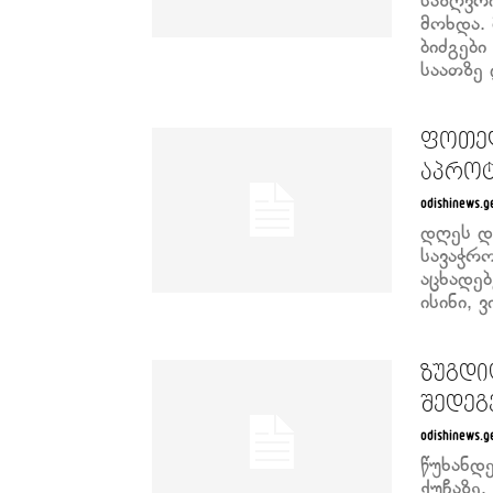
საზღვრ
მოხდა. 
ბიძგებ
საათზე 
ფოთელ
აპროტ
odishinews.g
დღეს დ
სავაჭრ
აცხადე
ისინი, 
ზუგდი
შედეგ
odishinews.g
წუხანდ
ქუჩაზე,