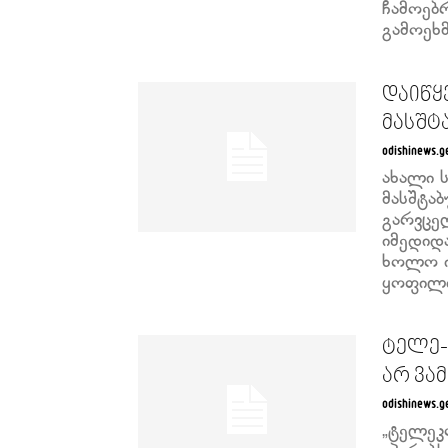
ჩამოებრ
გამოეხმ
დაიწყ
მასშტ
odishinews.g
ახალი 
მასშტა
გარვცე
იმედიდ
ხოლო ი
ყოფილი
ტელე-
არ ვა
odishinews.g
„ტელეკო