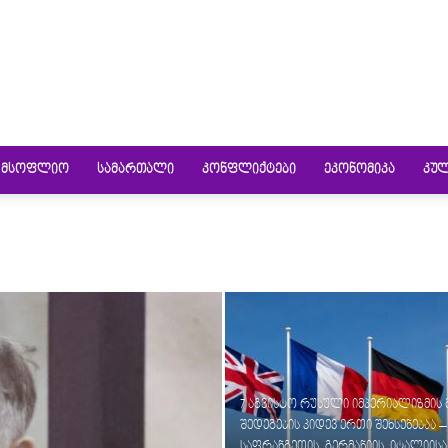
ᲛᲡᲝᲤᲚᲘᲝ
ᲡᲐᲛᲐᲠᲗᲐᲚᲘ
ᲙᲝᲜᲤᲚᲘᲥᲢᲔᲑᲘ
ᲔᲙᲝᲜᲝᲛᲘᲙᲐ
ᲙᲣ
7 აგვისტო რუსული იმპერიალიზმის 
შედეგების კიდევ ერთი შეხსენებაა –
საფრანგეთის, გერმანიის, იტალიისა