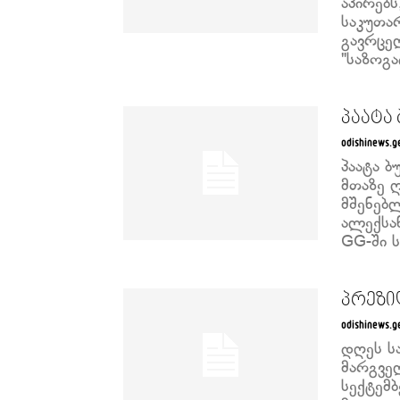
აპირებ
საკუთარ
გავრცე
"საზოგა
პაატა
odishinews.g
პაატა ბ
მთაზე 
მშენებ
ალექსა
GG-ში ს
პრეზი
odishinews.g
დღეს ს
მარგვე
სექტემ