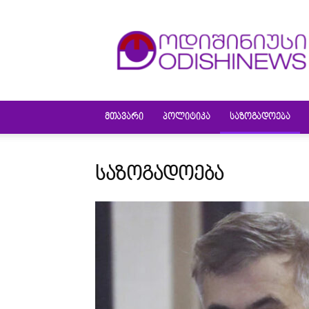
ODISHINEWS
ᲛᲗᲐᲕᲐᲠᲘ
ᲞᲝᲚᲘᲢᲘᲙᲐ
ᲡᲐᲖᲝᲒᲐᲓᲝᲔᲑᲐ
ᲡᲐᲖᲝᲒᲐᲓᲝᲔᲑᲐ