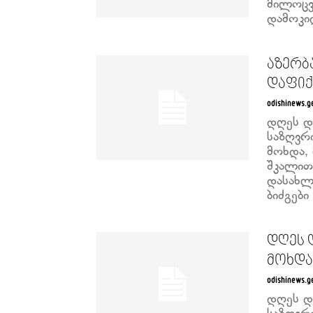
მილოცვა
დამოკიდ
აზერბა
დაფიქ
odishinews.g
დღეს დ
საზღვრ
მოხდა,
შკალით
დასახლე
ბიძგებ
დღეს 
მოხდა
odishinews.g
დღეს დ