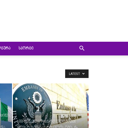
ᲚᲢᲣᲠᲐ
ᲡᲞᲝᲠᲢᲘ
LATEST
მძიმე
აშშ-ის საელჩო საქართველოში 2008
 და
წლის რუსეთ-საქართველოს ომის 18-