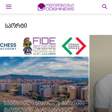
ᲡᲞᲝᲠᲢᲘ
ზუგდიდელი ნიკოლოზ შამათავა
მსოფლიოს ახალგაზრდულ