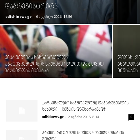
დაარეგისტრირა
odishinews.ge
-
6 აგვისტო 2026, 16:56
ნიკა მელიას სასამართლოს
დედას, რ
უპატივცემლობის საქმეზე 1 წლით და 6 თვით
ახალშობი
პატიმრობა მიესაჯა
მიუსაჯეს
,,არსენალის’’ სამშობლოში დამბრუნებლის
სახელი – ცენტის დაუხარჯავად?
-
2 ივნისი 2015, 8:14
odishinews.ge
0
პრემიერი ეუთოს მოქმედ თავმჯდომარეს
შეხვდა