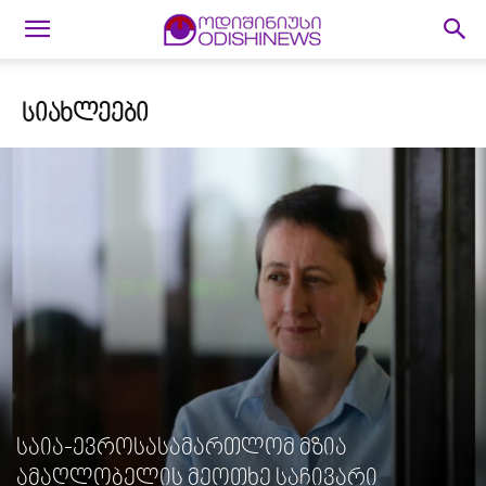
ᲡᲘᲐᲮᲚᲔᲔᲑᲘ
საია-ევროსასამართლომ მზია
ამაღლობელის მეოთხე საჩივარი