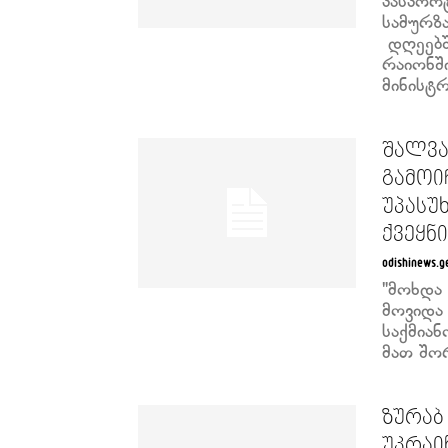
პასპორტ
სამურზ
დღეებშ
რაიონშ
მინისტრ
შალვა
გამოი
უპასუ
ქვეყნ
odishinews.g
"მოხდა
მოვიდა
საქმიან
მათ შორ
ზურაბ
უკრაი