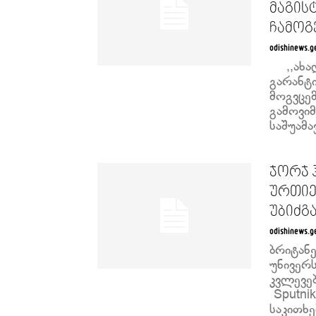
მაგის
ჩამოგ
odishinews.g
,,ახალ
გარანტ
მოგვცე
გამოვი
საშუამ
ჯორჯ 
ურთიე
უბიძგა
odishinews.g
ბრიტან
უნივერ
კვლევე
Sputnik
საკითხე