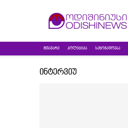
ODISHINEWS
ᲛᲗᲐᲕᲐᲠᲘ
ᲞᲝᲚᲘᲢᲘᲙᲐ
ᲡᲐᲖᲝᲒᲐᲓᲝᲔᲑᲐ
ᲘᲜᲢᲔᲠᲕᲘᲣ