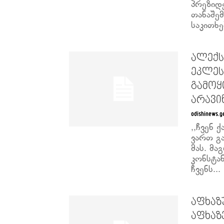
პრეზიდე
თანაშე
საკითხე
ალექს
ეკლეს
გამოყ
არავინ
odishinews.g
,,ჩვენ
ვართ გ
მას. მა
კონსტა
ჩვენს...
აფხაზ
აფხაზ