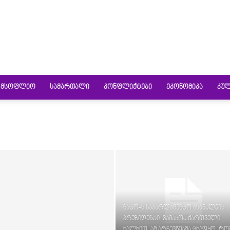
ᲛᲡᲝᲤᲚᲘᲝ
ᲡᲐᲛᲐᲠᲗᲐᲚᲘ
ᲙᲝᲜᲤᲚᲘᲥᲢᲔᲑᲘ
ᲔᲙᲝᲜᲝᲛᲘᲙᲐ
ᲙᲣ
ნატო-ს საპარლამენტო ასამბლეის
პრეზიდენტი: ვამაყობ ქართველი
ხალხით, ამ არჩევნებმა ცხადყო, რო