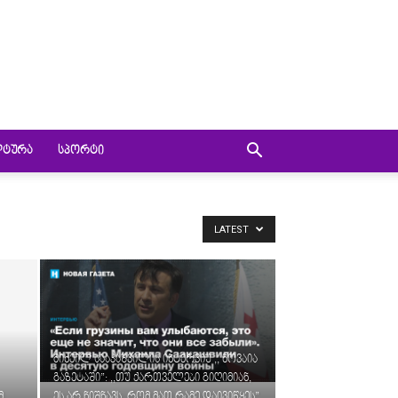
ᲚᲢᲣᲠᲐ
ᲡᲞᲝᲠᲢᲘ
LATEST
მიხეილ სააკაშვილის ინტერვიუ ,, ნოვაია
გაზეტაში”: ,,თუ ქართველები გიღიმიან,
მ
ეს არ ნიშნავს, რომ მათ რამე დაივიწყეს”