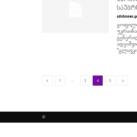
საუბრ
odishinews.g
ყოფილი
უკრაინ
გენერა
ადეიშვ
"გლავკ
...
1
3
4
5
©