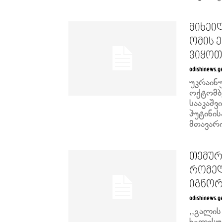
მიხეი
ომის 
ვიყოთ
odishinews.g
უკრაინუ
ოქტომბ
სააკაშვ
პუტინი
მთავარი
თემურ
რომელ
იგნორი
odishinews.g
,,გალის