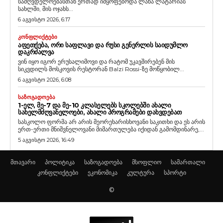
სამღვდელოებასთან ერთად იმყოფებოდა ლანა ლატარიას
სახლში, მის ოჯახს...
6 აგვისტო 2026, 6:17
ᲙᲝᲜᲤᲚᲘᲥᲢᲔᲑᲘ
ᲐᲤᲔᲗᲥᲔᲑᲐ, ᲝᲠᲘ ᲡᲐᲤᲚᲐᲕᲘ ᲓᲐ ᲠᲣᲡᲘ ᲒᲔᲜᲔᲠᲚᲘᲡ ᲡᲐᲘᲓᲣᲛᲚᲝ
ᲓᲐᲙᲠᲫᲐᲚᲕᲐ
ვინ იყო იგორ ერუსალიმოვი და რატომ უკავშირებენ მის
სიკვდილს მოსკოვის რესტორან Balzi Rossi-ზე მოწყობილ...
6 აგვისტო 2026, 6:08
ᲡᲐᲖᲝᲒᲐᲓᲝᲔᲑᲐ
1-ᲔᲚ, ᲛᲔ-7 ᲓᲐ ᲛᲔ-10 ᲙᲚᲐᲡᲔᲚᲔᲑᲡ ᲡᲙᲝᲚᲔᲑᲨᲘ ᲐᲮᲐᲚᲘ
ᲡᲐᲮᲔᲚᲛᲫᲦᲕᲐᲜᲔᲚᲝᲔᲑᲘ, ᲐᲮᲐᲚᲘ ᲞᲠᲝᲒᲠᲐᲛᲔᲑᲘ ᲓᲐᲮᲕᲓᲔᲑᲐᲗ
სასკოლო ფორმა არ არის მეორეხარისხოვანი საკითხი და ეს არის
ერთ-ერთი მნიშვნელოვანი მიმართულება იქიდან გამომდინარე,...
5 აგვისტო 2026, 16:49
მთავარი
პოლიტიკა
საზოგადოება
მსოფლიო
სამართალი
კონფლიქტები
ეკონომიკა
კულტურა
სპორტი
©