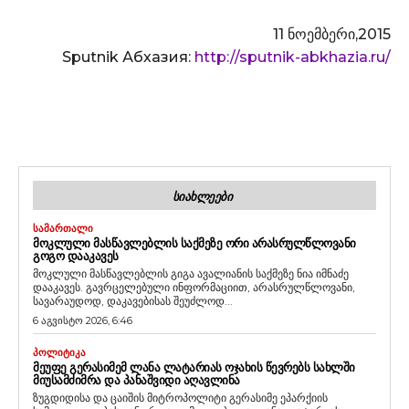
11 ნოემბერი,2015
Sputnik Абхазия:
http://sputnik-abkhazia.ru/
ᲡᲘᲐᲮᲚᲔᲔᲑᲘ
ᲡᲐᲛᲐᲠᲗᲐᲚᲘ
ᲛᲝᲙᲚᲣᲚᲘ ᲛᲐᲡᲬᲐᲕᲚᲔᲑᲚᲘᲡ ᲡᲐᲥᲛᲔᲖᲔ ᲝᲠᲘ ᲐᲠᲐᲡᲠᲣᲚᲬᲚᲝᲕᲐᲜᲘ
ᲒᲝᲒᲝ ᲓᲐᲐᲙᲐᲕᲔᲡ
მოკლული მასწავლებლის გიგა ავალიანის საქმეზე ნია იმნაძე
დააკავეს. გავრცელებული ინფორმაციით, არასრულწლოვანი,
სავარაუდოდ, დაკავებისას შეუძლოდ...
6 აგვისტო 2026, 6:46
ᲞᲝᲚᲘᲢᲘᲙᲐ
ᲛᲔᲣᲤᲔ ᲒᲔᲠᲐᲡᲘᲛᲔᲛ ᲚᲐᲜᲐ ᲚᲐᲢᲐᲠᲘᲐᲡ ᲝᲯᲐᲮᲘᲡ ᲬᲔᲕᲠᲔᲑᲡ ᲡᲐᲮᲚᲨᲘ
ᲛᲘᲣᲡᲐᲛᲫᲘᲛᲠᲐ ᲓᲐ ᲞᲐᲜᲐᲨᲕᲘᲓᲘ ᲐᲦᲐᲕᲚᲘᲜᲐ
ზუგდიდისა და ცაიშის მიტროპოლიტი გერასიმე ეპარქიის