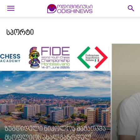
ᲡᲞᲝᲠᲢᲘ
ზუგდიდელი ნიკოლოზ შამათავა
მსოფლიოს ახალგაზრდულ