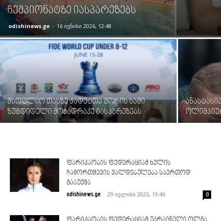
ჩემპიონატზე იასპარეზებს
odishinews.ge
-
16 ივნისი 2026, 12:48
მსოფლიო თასზე კადეტთა შორის სამი
ანასტასი
ზუგდიდელი მოჭადრაკე იასპარეზებს
ოლიმპიუ
ფარიკაობის ფედერაციამ ხელის
ჩამორთმევის ვალდებულება საერთოდ
გააუქმა
-
29 ივლისი 2023, 13:46
odishinews.ge
0
ფარიკაობის ფედერაციამ უკრაინელი ოლგა