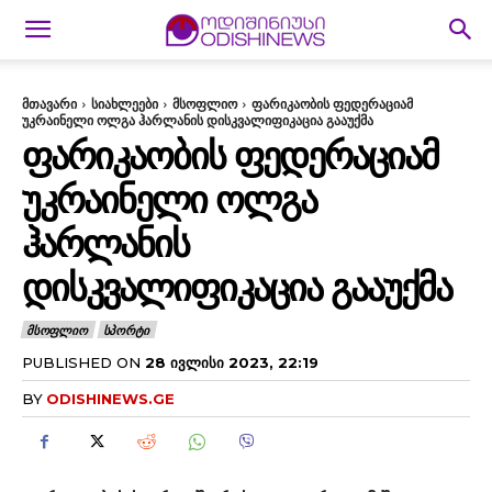
მთავარი
სიახლეები
მსოფლიო
ფარიკაობის ფედერაციამ
უკრაინელი ოლგა ჰარლანის დისკვალიფიკაცია გააუქმა
ᲤᲐᲠᲘᲙᲐᲝᲑᲘᲡ ᲤᲔᲓᲔᲠᲐᲪᲘᲐᲛ
ᲣᲙᲠᲐᲘᲜᲔᲚᲘ ᲝᲚᲒᲐ
ᲰᲐᲠᲚᲐᲜᲘᲡ
ᲓᲘᲡᲙᲕᲐᲚᲘᲤᲘᲙᲐᲪᲘᲐ ᲒᲐᲐᲣᲥᲛᲐ
ᲛᲡᲝᲤᲚᲘᲝ
ᲡᲞᲝᲠᲢᲘ
PUBLISHED ON
28 ᲘᲕᲚᲘᲡᲘ 2023, 22:19
BY
ODISHINEWS.GE