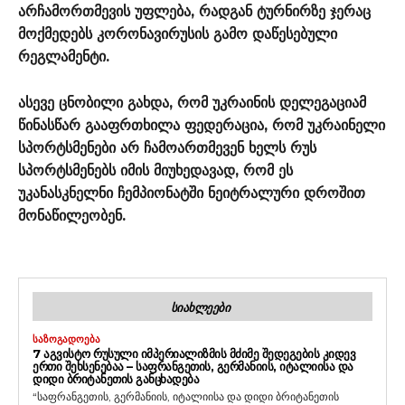
არჩამორთმევის უფლება, რადგან ტურნირზე ჯერაც
მოქმედებს კორონავირუსის გამო დაწესებული
რეგლამენტი.
ასევე ცნობილი გახდა, რომ უკრაინის დელეგაციამ
წინასწარ გააფრთხილა ფედერაცია, რომ უკრაინელი
სპორტსმენები არ ჩამოართმევენ ხელს რუს
სპორტსმენებს იმის მიუხედავად, რომ ეს
უკანასკნელნი ჩემპიონატში ნეიტრალური დროშით
მონაწილეობენ.
ᲡᲘᲐᲮᲚᲔᲔᲑᲘ
ᲡᲐᲖᲝᲒᲐᲓᲝᲔᲑᲐ
7 ᲐᲒᲕᲘᲡᲢᲝ ᲠᲣᲡᲣᲚᲘ ᲘᲛᲞᲔᲠᲘᲐᲚᲘᲖᲛᲘᲡ ᲛᲫᲘᲛᲔ ᲨᲔᲓᲔᲒᲔᲑᲘᲡ ᲙᲘᲓᲔᲕ
ᲔᲠᲗᲘ ᲨᲔᲮᲡᲔᲜᲔᲑᲐᲐ – ᲡᲐᲤᲠᲐᲜᲒᲔᲗᲘᲡ, ᲒᲔᲠᲛᲐᲜᲘᲘᲡ, ᲘᲢᲐᲚᲘᲘᲡᲐ ᲓᲐ
ᲓᲘᲓᲘ ᲑᲠᲘᲢᲐᲜᲔᲗᲘᲡ ᲒᲐᲜᲪᲮᲐᲓᲔᲑᲐ
“საფრანგეთის, გერმანიის, იტალიისა და დიდი ბრიტანეთის