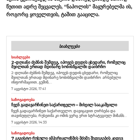
წუთით ადრე შეცვალეს, “ნაპოლის” მაყურებელმა ის,
როგორც ყოველთვის, ტაშით გააცილა.
ᲡᲘᲐᲮᲚᲔᲔᲑᲘ
ᲡᲘᲐᲮᲚᲔᲔᲑᲘ
2-ᲓᲦᲘᲐᲜᲘ ᲫᲔᲑᲜᲘᲡ ᲨᲔᲛᲓᲔᲒ, ᲘᲞᲝᲕᲔᲡ ᲓᲔᲓᲘᲡ ᲪᲮᲔᲓᲐᲠᲘ, ᲠᲝᲛᲔᲚᲘᲪ
ᲨᲕᲘᲚᲗᲐᲜ ᲔᲠᲗᲐᲓ ᲛᲓᲘᲜᲐᲠᲔ ᲮᲝᲑᲘᲡᲬᲧᲐᲚᲨᲘ ᲓᲐᲘᲮᲠᲩᲝ
2-დღიანი ძებნის შემდეგ, იპოვეს დედის ცხედარი, რომელიც
შვილთან ერთად მდინარე ხობისწყალში დაიხრჩო. არსებული
ინფორმაციით, გუშინ,...
7 აგვისტო 2026, 17:41
ᲡᲐᲖᲝᲒᲐᲓᲝᲔᲑᲐ
ᲩᲕᲔᲜ ᲒᲐᲓᲐᲕᲐᲠᲩᲘᲜᲔᲗ ᲡᲐᲥᲐᲠᲗᲕᲔᲚᲝ – ᲛᲘᲮᲔᲘᲚ ᲡᲐᲐᲙᲐᲨᲕᲘᲚᲘ
ჩვენ გადავარჩინეთ საქართველო, დავიცავით ღირსება და
თავისუფლება, რუსეთმა კი ომის ვერც ერთ სტრატეგიულ მიზანს...
7 აგვისტო 2026, 14:33
ᲡᲐᲖᲝᲒᲐᲓᲝᲔᲑᲐ
7 ᲐᲒᲕᲘᲡᲢᲝ ᲠᲣᲡᲣᲚᲘ ᲘᲛᲞᲔᲠᲘᲐᲚᲘᲖᲛᲘᲡ ᲛᲫᲘᲛᲔ ᲨᲔᲓᲔᲒᲔᲑᲘᲡ ᲙᲘᲓᲔᲕ