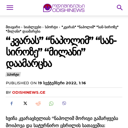
მთავარი
სიახლეები
სპორტი
"კვარას" "ნაპოლიმ" "სან-სიროზე"
"მილანი" დაამარცხა
“ᲙᲕᲐᲠᲐᲡ” “ᲜᲐᲞᲝᲚᲘᲛ” “ᲡᲐᲜ-
ᲡᲘᲠᲝᲖᲔ” “ᲛᲘᲚᲐᲜᲘ”
ᲓᲐᲐᲛᲐᲠᲪᲮᲐ
ᲡᲞᲝᲠᲢᲘ
PUBLISHED ON
19 ᲡᲔᲥᲢᲔᲛᲑᲔᲠᲘ 2022, 1:16
BY
ODISHINEWS.GE
ხვიჩა კვარაცხელიას “ნაპოლიმ მორიგი გამარჯვება
მოიპოვა და სატურნირო ცხრილის სათავეშია: