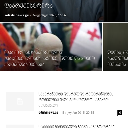
დაარეგისტრირა
odishinews.ge
-
6 აგვისტო 2026, 16:56
ნიკა მელიას სასამართლოს
დედას, რ
უპატივცემლობის საქმეზე 1 წლით და 6 თვით
ახალშობი
პატიმრობა მიესაჯა
მიუსაჯეს
საბერძნეთში დასრულდა რეფერენდუმი,
რომელმაც უნდა განსაზღვროს ქვეყნის
მომავალი
-
5 ივლისი 2015, 20:55
odishinews.ge
0
სტიქიით მიყენებული ზიანის ანაზღაურების