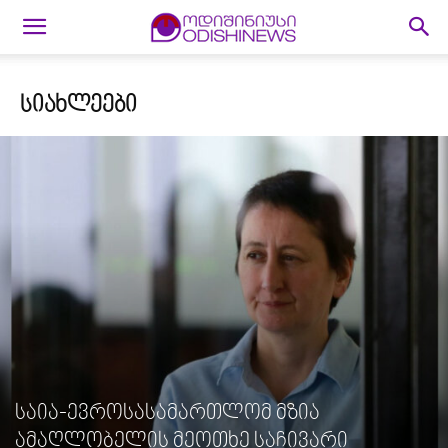
ᲡᲘᲐᲮᲚᲔᲔᲑᲘ
საია-ევროსასამართლომ მზია
ამაღლობელის მეოთხე საჩივარი