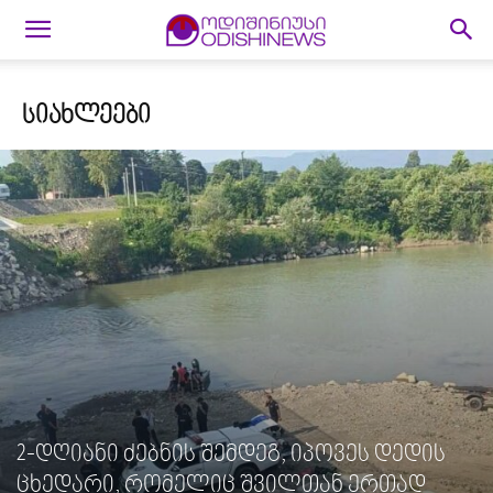
ᲡᲘᲐᲮᲚᲔᲔᲑᲘ
2-დღიანი ძებნის შემდეგ, იპოვეს დედის
ცხედარი, რომელიც შვილთან ერთად