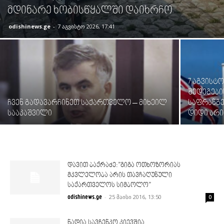
მდინარე ხობისწყალში დაიხრჩო
odishinews.ge
-
7 აგვისტო 2026, 17:41
7 აგვისტ
შედეგები
ჩვენ გადავარჩინეთ საქართველო – მიხეილ
საფრანგე
სააკაშვილი
დიდი ბრი
დავით ბაქრაძე:”გიგა ოთხოზორიას
მკვლელობა არის თავჩაღუნული
საქართველოს სიმბოლო”
-
25 მაისი 2016, 13:50
odishinews.ge
0
ნადია სავჩენკო კიევშია