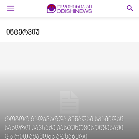
ᲘᲜᲢᲔᲠᲕᲘᲣ
როგორ გადავარდა კინაღამ სკამიდან
სანდრო კავსაძე პასტუხოვის უწყებაში
და რით ამაყობს აფხაზური