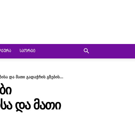
ᲚᲢᲣᲠᲐ
ᲡᲞᲝᲠᲢᲘ
სა და მათი გადაჭრის გზების...
ᲑᲘ
ᲡᲐ ᲓᲐ ᲛᲐᲗᲘ