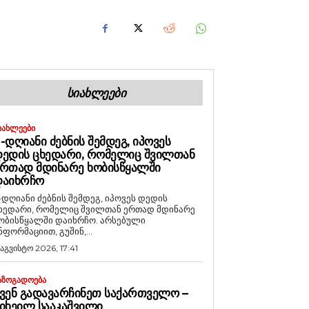
ᲡᲘᲐᲮᲚᲔᲔᲑᲘ
ᲘᲐᲮᲚᲔᲔᲑᲘ
-ᲓᲦᲘᲐᲜᲘ ᲫᲔᲑᲜᲘᲡ ᲨᲔᲛᲓᲔᲒ, ᲘᲞᲝᲕᲔᲡ
ᲔᲓᲘᲡ ᲪᲮᲔᲓᲐᲠᲘ, ᲠᲝᲛᲔᲚᲘᲪ ᲨᲕᲘᲚᲗᲐᲜ
ᲠᲗᲐᲓ ᲛᲓᲘᲜᲐᲠᲔ ᲮᲝᲑᲘᲡᲬᲧᲐᲚᲨᲘ
ᲓᲐᲘᲮᲠᲩᲝ
-დღიანი ძებნის შემდეგ, იპოვეს დედის
ხედარი, რომელიც შვილთან ერთად მდინარე
ობისწყალში დაიხრჩო. არსებული
ნფორმაციით, გუშინ,...
 აგვისტო 2026, 17:41
ᲐᲖᲝᲒᲐᲓᲝᲔᲑᲐ
ᲕᲔᲜ ᲒᲐᲓᲐᲕᲐᲠᲩᲘᲜᲔᲗ ᲡᲐᲥᲐᲠᲗᲕᲔᲚᲝ –
ᲘᲮᲔᲘᲚ ᲡᲐᲐᲙᲐᲨᲕᲘᲚᲘ