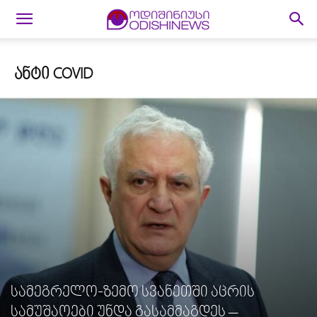
ᲐᲜᲢᲘ COVID
სამეგრელო-ზემო სვანეთში აცრის
სამუშაოები უნდა გასამმაგდეს –