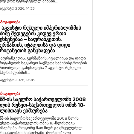
ერც ერთ სტრატეგიულ მიზანს...
 აგვისტო 2026, 14:33
ᲐᲖᲝᲒᲐᲓᲝᲔᲑᲐ
 ᲐᲒᲕᲘᲡᲢᲝ ᲠᲣᲡᲣᲚᲘ ᲘᲛᲞᲔᲠᲘᲐᲚᲘᲖᲛᲘᲡ
ᲫᲘᲛᲔ ᲨᲔᲓᲔᲒᲔᲑᲘᲡ ᲙᲘᲓᲔᲕ ᲔᲠᲗᲘ
ᲔᲮᲡᲔᲜᲔᲑᲐᲐ – ᲡᲐᲤᲠᲐᲜᲒᲔᲗᲘᲡ,
ᲔᲠᲛᲐᲜᲘᲘᲡ, ᲘᲢᲐᲚᲘᲘᲡᲐ ᲓᲐ ᲓᲘᲓᲘ
ᲠᲘᲢᲐᲜᲔᲗᲘᲡ ᲒᲐᲜᲪᲮᲐᲓᲔᲑᲐ
საფრანგეთის, გერმანიის, იტალიისა და დიდი
რიტანეთის საგარეო საქმეთა სამინისტროების
რთობლივი განცხადება 7 აგვისტო რუსული
მპერიალიზმის...
 აგვისტო 2026, 13:38
ᲐᲖᲝᲒᲐᲓᲝᲔᲑᲐ
ᲨᲨ-ᲘᲡ ᲡᲐᲔᲚᲩᲝ ᲡᲐᲥᲐᲠᲗᲕᲔᲚᲝᲨᲘ 2008
ᲚᲘᲡ ᲠᲣᲡᲔᲗ-ᲡᲐᲥᲐᲠᲗᲕᲔᲚᲝᲡ ᲝᲛᲘᲡ 18-
ᲚᲘᲡᲗᲐᲕᲡ ᲔᲮᲛᲐᲣᲠᲔᲑᲐ
შშ-ის საელჩო საქართველოში 2008 წლის
უსეთ-საქართველოს ომის 18-წლისთავს
რება. როგორც მათ მიერ გავრცელებულ
ანცხადებაშია ნათქვამი, შეერთებული...