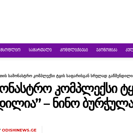
ᲛᲡᲝᲤᲚᲘᲝ
ᲡᲐᲛᲐᲠᲗᲐᲚᲘ
ᲙᲝᲜᲤᲚᲘᲥᲢᲔᲑᲘ
ᲔᲙᲝᲜᲝᲛᲘᲙᲐ
ᲙᲣ
თის სამონასტრო კომპლექსი ტყის საფარისგან სრულად გაწმენდილია
ᲝᲜᲐᲡᲢᲠᲝ ᲙᲝᲛᲞᲚᲔᲥᲡᲘ ᲢᲧ
ᲓᲘᲚᲘᲐ” – ᲜᲘᲜᲝ ᲑᲣᲠᲭᲣᲚᲐ
Y
ODISHINEWS.GE