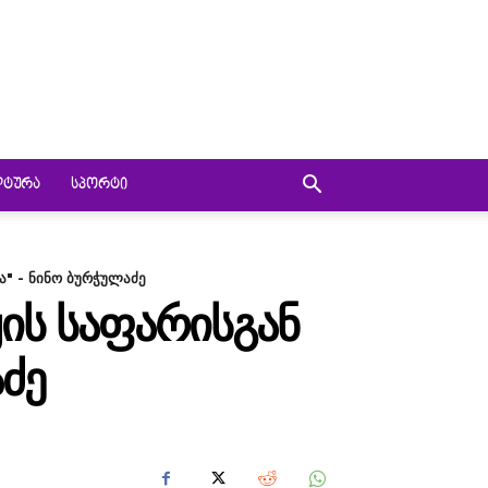
ᲚᲢᲣᲠᲐ
ᲡᲞᲝᲠᲢᲘ
" - ნინო ბურჭულაძე
ᲘᲡ ᲡᲐᲤᲐᲠᲘᲡᲒᲐᲜ
ᲫᲔ