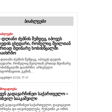
ᲡᲘᲐᲮᲚᲔᲔᲑᲘ
ᲘᲐᲮᲚᲔᲔᲑᲘ
-ᲓᲦᲘᲐᲜᲘ ᲫᲔᲑᲜᲘᲡ ᲨᲔᲛᲓᲔᲒ, ᲘᲞᲝᲕᲔᲡ
ᲔᲓᲘᲡ ᲪᲮᲔᲓᲐᲠᲘ, ᲠᲝᲛᲔᲚᲘᲪ ᲨᲕᲘᲚᲗᲐᲜ
ᲠᲗᲐᲓ ᲛᲓᲘᲜᲐᲠᲔ ᲮᲝᲑᲘᲡᲬᲧᲐᲚᲨᲘ
ᲓᲐᲘᲮᲠᲩᲝ
-დღიანი ძებნის შემდეგ, იპოვეს დედის
ხედარი, რომელიც შვილთან ერთად მდინარე
ობისწყალში დაიხრჩო. არსებული
ნფორმაციით, გუშინ,...
 აგვისტო 2026, 17:41
ᲐᲖᲝᲒᲐᲓᲝᲔᲑᲐ
ᲕᲔᲜ ᲒᲐᲓᲐᲕᲐᲠᲩᲘᲜᲔᲗ ᲡᲐᲥᲐᲠᲗᲕᲔᲚᲝ –
ᲘᲮᲔᲘᲚ ᲡᲐᲐᲙᲐᲨᲕᲘᲚᲘ
ვენ გადავარჩინეთ საქართველო, დავიცავით
ირსება და თავისუფლება, რუსეთმა კი ომის