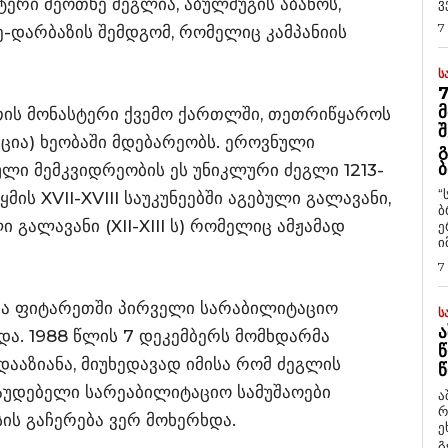
ტერი მეოთხე ძეგლია, აბულმუგის აბანოს,
ვ
7
ე-დარბაზის შემდგომ, რომელიც კამპანიის
Ს
7
Მ
ის მონასტერი ქვემო ქართლში, თეთრიწყაროს
Შ
ქცია) ხეობაში მდებარეობს. ეროვნული
Გ
Ბ
ლი მემკვიდრეობის ეს უნიკლური ძეგლი 1213-
“
მის XVII-XVIII საუკუნეებში აგებული გალავანი,
ბ
 გალავანი (XII-XIII ს) რომელიც ამჟამად
ე
ი
7
და ფიტარეთში პირველი სარაბილიტაციო
Ს
Ა
რდა. 1988 წლის 7 დეკემბერს მომხდარმა
Წ
დააზიანა, მიუხედავად იმისა რომ ძეგლის
Წ
აუდებელი სარეაბილიტაციო სამუშაოები
ა
რ
სის გაჩერება ვერ მოხერხდა.
ეხმაუ
გ