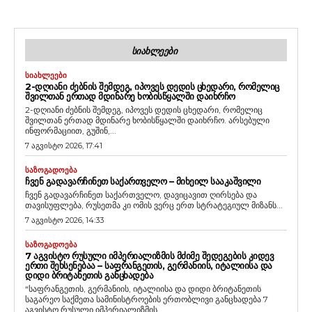
ᲡᲘᲐᲮᲚᲔᲔᲑᲘ
ᲡᲘᲐᲮᲚᲔᲔᲑᲘ
2-ᲓᲦᲘᲐᲜᲘ ᲫᲔᲑᲜᲘᲡ ᲨᲔᲛᲓᲔᲒ, ᲘᲞᲝᲕᲔᲡ ᲓᲔᲓᲘᲡ ᲪᲮᲔᲓᲐᲠᲘ, ᲠᲝᲛᲔᲚᲘᲪ
ᲨᲕᲘᲚᲗᲐᲜ ᲔᲠᲗᲐᲓ ᲛᲓᲘᲜᲐᲠᲔ ᲮᲝᲑᲘᲡᲬᲧᲐᲚᲨᲘ ᲓᲐᲘᲮᲠᲩᲝ
2-დღიანი ძებნის შემდეგ, იპოვეს დედის ცხედარი, რომელიც
შვილთან ერთად მდინარე ხობისწყალში დაიხრჩო. არსებული
ინფორმაციით, გუშინ,...
7 აგვისტო 2026, 17:41
ᲡᲐᲖᲝᲒᲐᲓᲝᲔᲑᲐ
ᲩᲕᲔᲜ ᲒᲐᲓᲐᲕᲐᲠᲩᲘᲜᲔᲗ ᲡᲐᲥᲐᲠᲗᲕᲔᲚᲝ – ᲛᲘᲮᲔᲘᲚ ᲡᲐᲐᲙᲐᲨᲕᲘᲚᲘ
ჩვენ გადავარჩინეთ საქართველო, დავიცავით ღირსება და
თავისუფლება, რუსეთმა კი ომის ვერც ერთ სტრატეგიულ მიზანს...
7 აგვისტო 2026, 14:33
ᲡᲐᲖᲝᲒᲐᲓᲝᲔᲑᲐ
7 ᲐᲒᲕᲘᲡᲢᲝ ᲠᲣᲡᲣᲚᲘ ᲘᲛᲞᲔᲠᲘᲐᲚᲘᲖᲛᲘᲡ ᲛᲫᲘᲛᲔ ᲨᲔᲓᲔᲒᲔᲑᲘᲡ ᲙᲘᲓᲔᲕ
ᲔᲠᲗᲘ ᲨᲔᲮᲡᲔᲜᲔᲑᲐᲐ – ᲡᲐᲤᲠᲐᲜᲒᲔᲗᲘᲡ, ᲒᲔᲠᲛᲐᲜᲘᲘᲡ, ᲘᲢᲐᲚᲘᲘᲡᲐ ᲓᲐ
ᲓᲘᲓᲘ ᲑᲠᲘᲢᲐᲜᲔᲗᲘᲡ ᲒᲐᲜᲪᲮᲐᲓᲔᲑᲐ
“საფრანგეთის, გერმანიის, იტალიისა და დიდი ბრიტანეთის
საგარეო საქმეთა სამინისტროების ერთობლივი განცხადება 7
აგვისტო რუსული იმპერიალიზმის...