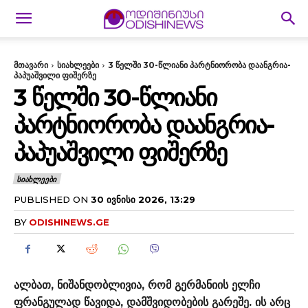
მთავარი
სიახლეები
3 წელში 30-წლიანი პარტნიორობა დაანგრია-
პაპუაშვილი ფიშერზე
3 ᲬᲔᲚᲨᲘ 30-ᲬᲚᲘᲐᲜᲘ
ᲞᲐᲠᲢᲜᲘᲝᲠᲝᲑᲐ ᲓᲐᲐᲜᲒᲠᲘᲐ-
ᲞᲐᲞᲣᲐᲨᲕᲘᲚᲘ ᲤᲘᲨᲔᲠᲖᲔ
ᲡᲘᲐᲮᲚᲔᲔᲑᲘ
PUBLISHED ON
30 ᲘᲕᲜᲘᲡᲘ 2026, 13:29
BY
ODISHINEWS.GE
ალბათ, ნიშანდობლივია, რომ გერმანიის ელჩი
ფრანგულად წავიდა, დამშვიდობების გარეშე. ის არც