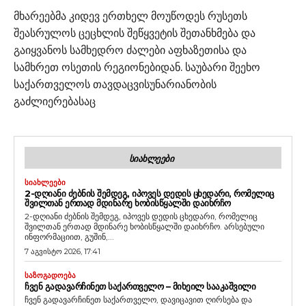
მხარეებმა კიდევ ერთხელ მოუწოდეს რუსეთს
შეასრულოს ცეცხლის შეწყვეტის შეთანხმება და
გაიყვანოს სამხედრო ძალები აფხაზეთისა და
სამხრეთ ოსეთის რეგიონებიდან. საუბარი შეეხო
საქართველოს თავდაცვისუნარიანობის
გაძლიერებასაც
ᲡᲘᲐᲮᲚᲔᲔᲑᲘ
ᲡᲘᲐᲮᲚᲔᲔᲑᲘ
2-ᲓᲦᲘᲐᲜᲘ ᲫᲔᲑᲜᲘᲡ ᲨᲔᲛᲓᲔᲒ, ᲘᲞᲝᲕᲔᲡ ᲓᲔᲓᲘᲡ ᲪᲮᲔᲓᲐᲠᲘ, ᲠᲝᲛᲔᲚᲘᲪ
ᲨᲕᲘᲚᲗᲐᲜ ᲔᲠᲗᲐᲓ ᲛᲓᲘᲜᲐᲠᲔ ᲮᲝᲑᲘᲡᲬᲧᲐᲚᲨᲘ ᲓᲐᲘᲮᲠᲩᲝ
2-დღიანი ძებნის შემდეგ, იპოვეს დედის ცხედარი, რომელიც
შვილთან ერთად მდინარე ხობისწყალში დაიხრჩო. არსებული
ინფორმაციით, გუშინ,...
7 აგვისტო 2026, 17:41
ᲡᲐᲖᲝᲒᲐᲓᲝᲔᲑᲐ
ᲩᲕᲔᲜ ᲒᲐᲓᲐᲕᲐᲠᲩᲘᲜᲔᲗ ᲡᲐᲥᲐᲠᲗᲕᲔᲚᲝ – ᲛᲘᲮᲔᲘᲚ ᲡᲐᲐᲙᲐᲨᲕᲘᲚᲘ
ჩვენ გადავარჩინეთ საქართველო, დავიცავით ღირსება და