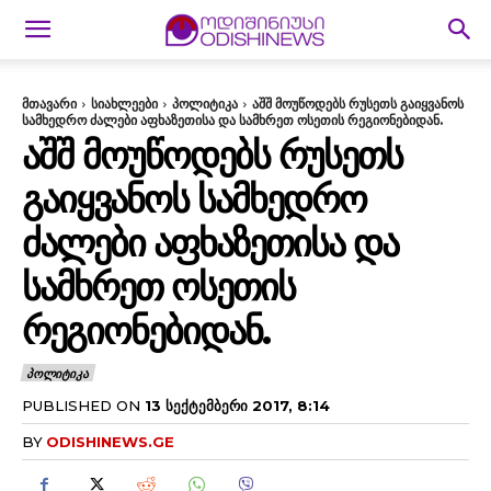
მთავარი
სიახლეები
პოლიტიკა
აშშ მოუწოდებს რუსეთს გაიყვანოს
სამხედრო ძალები აფხაზეთისა და სამხრეთ ოსეთის რეგიონებიდან.
ᲐᲨᲨ ᲛᲝᲣᲬᲝᲓᲔᲑᲡ ᲠᲣᲡᲔᲗᲡ
ᲒᲐᲘᲧᲕᲐᲜᲝᲡ ᲡᲐᲛᲮᲔᲓᲠᲝ
ᲫᲐᲚᲔᲑᲘ ᲐᲤᲮᲐᲖᲔᲗᲘᲡᲐ ᲓᲐ
ᲡᲐᲛᲮᲠᲔᲗ ᲝᲡᲔᲗᲘᲡ
ᲠᲔᲒᲘᲝᲜᲔᲑᲘᲓᲐᲜ.
ᲞᲝᲚᲘᲢᲘᲙᲐ
PUBLISHED ON
13 ᲡᲔᲥᲢᲔᲛᲑᲔᲠᲘ 2017, 8:14
BY
ODISHINEWS.GE