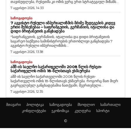
თავისუფლება, რუსეთმა კი ომის ვერც ერთ სტრატეგიულ მიზანს...
7 აგვისტო 2026, 14:33
ᲡᲐᲖᲝᲒᲐᲓᲝᲔᲑᲐ
7 ᲐᲒᲕᲘᲡᲢᲝ ᲠᲣᲡᲣᲚᲘ ᲘᲛᲞᲔᲠᲘᲐᲚᲘᲖᲛᲘᲡ ᲛᲫᲘᲛᲔ ᲨᲔᲓᲔᲒᲔᲑᲘᲡ ᲙᲘᲓᲔᲕ
ᲔᲠᲗᲘ ᲨᲔᲮᲡᲔᲜᲔᲑᲐᲐ – ᲡᲐᲤᲠᲐᲜᲒᲔᲗᲘᲡ, ᲒᲔᲠᲛᲐᲜᲘᲘᲡ, ᲘᲢᲐᲚᲘᲘᲡᲐ ᲓᲐ
ᲓᲘᲓᲘ ᲑᲠᲘᲢᲐᲜᲔᲗᲘᲡ ᲒᲐᲜᲪᲮᲐᲓᲔᲑᲐ
“საფრანგეთის, გერმანიის, იტალიისა და დიდი ბრიტანეთის
საგარეო საქმეთა სამინისტროების ერთობლივი განცხადება 7
აგვისტო რუსული იმპერიალიზმის...
7 აგვისტო 2026, 13:38
ᲡᲐᲖᲝᲒᲐᲓᲝᲔᲑᲐ
ᲐᲨᲨ-ᲘᲡ ᲡᲐᲔᲚᲩᲝ ᲡᲐᲥᲐᲠᲗᲕᲔᲚᲝᲨᲘ 2008 ᲬᲚᲘᲡ ᲠᲣᲡᲔᲗ-
ᲡᲐᲥᲐᲠᲗᲕᲔᲚᲝᲡ ᲝᲛᲘᲡ 18-ᲬᲚᲘᲡᲗᲐᲕᲡ ᲔᲮᲛᲐᲣᲠᲔᲑᲐ
აშშ-ის საელჩო საქართველოში 2008 წლის რუსეთ-
საქართველოს ომის 18-წლისთავს ეხმაურება. როგორც მათ მიერ
გავრცელებულ განცხადებაშია ნათქვამი, შეერთებული...
7 აგვისტო 2026, 12:35
მთავარი
პოლიტიკა
საზოგადოება
მსოფლიო
სამართალი
კონფლიქტები
ეკონომიკა
კულტურა
სპორტი
©