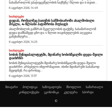
სასამართლოს უპატივცემულობის საქმეზე 1 წლით და 6 თვით...
6 აგვისტო 2026, 14:49
ᲡᲘᲐᲮᲚᲔᲔᲑᲘ
ᲓᲔᲓᲐᲡ, ᲠᲝᲛᲔᲚᲛᲐᲪ ᲑᲐᲗᲣᲛᲘᲡ ᲡᲐᲛᲨᲝᲑᲘᲐᲠᲝᲨᲘ ᲐᲮᲐᲚᲨᲝᲑᲘᲚᲘ
ᲛᲝᲙᲚᲐ, 4-ᲬᲚᲘᲐᲜᲘ ᲞᲐᲢᲘᲛᲠᲝᲑᲐ ᲛᲘᲣᲡᲐᲯᲔᲡ
ახალშობილის განზრახ მკვლელობის ფაქტზე, სასამართლომ
დედა დამნაშვედ ცნო და 4 წლით თავისუფლების აღკვეთა
განუსაზღვრა....
6 აგვისტო 2026, 14:25
ᲡᲘᲐᲮᲚᲔᲔᲑᲘ
ᲮᲝᲑᲘᲡ ᲛᲣᲜᲘᲪᲘᲞᲐᲚᲘᲢᲔᲢᲨᲘ, ᲛᲓᲘᲜᲐᲠᲔ ᲮᲝᲑᲘᲡᲬᲧᲐᲚᲨᲘ ᲓᲔᲓᲐ-ᲨᲕᲘᲚᲘ
ᲓᲐᲘᲮᲠᲩᲝ
ხობის მუნიციპალიტეტში მდინარე ხობისწყალში დედა-შვილი
დაიხრჩო. არსებული ინფორმაციით, ისინი მდინარეში საბანაოდ
შევიდნენ, რა დროსაც...
6 აგვისტო 2026, 13:37
მთავარი
პოლიტიკა
საზოგადოება
მსოფლიო
სამართალი
კონფლიქტები
ეკონომიკა
კულტურა
სპორტი
©