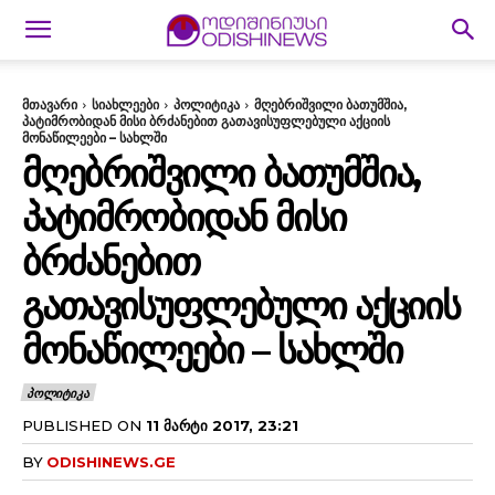
მთავარი
სიახლეები
პოლიტიკა
მღებრიშვილი ბათუმშია,
პატიმრობიდან მისი ბრძანებით გათავისუფლებული აქციის
მონაწილეები – სახლში
ᲛᲦᲔᲑᲠᲘᲨᲕᲘᲚᲘ ᲑᲐᲗᲣᲛᲨᲘᲐ,
ᲞᲐᲢᲘᲛᲠᲝᲑᲘᲓᲐᲜ ᲛᲘᲡᲘ
ᲑᲠᲫᲐᲜᲔᲑᲘᲗ
ᲒᲐᲗᲐᲕᲘᲡᲣᲤᲚᲔᲑᲣᲚᲘ ᲐᲥᲪᲘᲘᲡ
ᲛᲝᲜᲐᲬᲘᲚᲔᲔᲑᲘ – ᲡᲐᲮᲚᲨᲘ
ᲞᲝᲚᲘᲢᲘᲙᲐ
PUBLISHED ON
11 ᲛᲐᲠᲢᲘ 2017, 23:21
BY
ODISHINEWS.GE