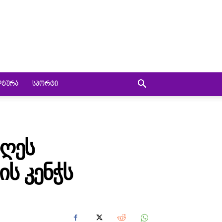
ᲚᲢᲣᲠᲐ
ᲡᲞᲝᲠᲢᲘ
ᲓᲦᲔᲡ
Ს ᲙᲔᲜᲭᲡ