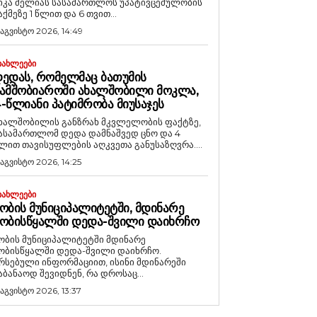
იკა მელიას სასამართლოს უპატივცემულობის
აქმეზე 1 წლით და 6 თვით...
 აგვისტო 2026, 14:49
ᲘᲐᲮᲚᲔᲔᲑᲘ
ᲔᲓᲐᲡ, ᲠᲝᲛᲔᲚᲛᲐᲪ ᲑᲐᲗᲣᲛᲘᲡ
ᲐᲛᲨᲝᲑᲘᲐᲠᲝᲨᲘ ᲐᲮᲐᲚᲨᲝᲑᲘᲚᲘ ᲛᲝᲙᲚᲐ,
-ᲬᲚᲘᲐᲜᲘ ᲞᲐᲢᲘᲛᲠᲝᲑᲐ ᲛᲘᲣᲡᲐᲯᲔᲡ
ხალშობილის განზრახ მკვლელობის ფაქტზე,
ასამართლომ დედა დამნაშვედ ცნო და 4
ლით თავისუფლების აღკვეთა განუსაზღვრა....
 აგვისტო 2026, 14:25
ᲘᲐᲮᲚᲔᲔᲑᲘ
ᲝᲑᲘᲡ ᲛᲣᲜᲘᲪᲘᲞᲐᲚᲘᲢᲔᲢᲨᲘ, ᲛᲓᲘᲜᲐᲠᲔ
ᲝᲑᲘᲡᲬᲧᲐᲚᲨᲘ ᲓᲔᲓᲐ-ᲨᲕᲘᲚᲘ ᲓᲐᲘᲮᲠᲩᲝ
ობის მუნიციპალიტეტში მდინარე
ობისწყალში დედა-შვილი დაიხრჩო.
რსებული ინფორმაციით, ისინი მდინარეში
აბანაოდ შევიდნენ, რა დროსაც...
 აგვისტო 2026, 13:37