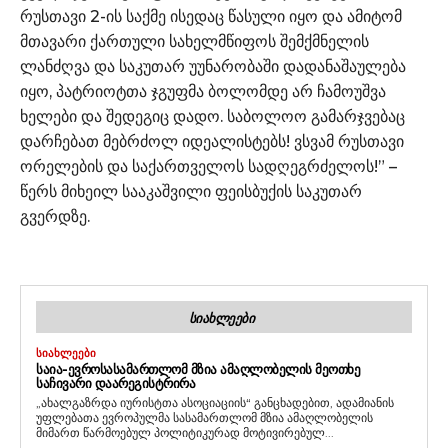
რუსთავი 2-ის საქმე ისედაც წასული იყო და ამიტომ
მთავარი ქართული სახელმწიფოს შემქმნელის
ლანძღვა და საკუთარ უუნარობაში დადანაშაულება
იყო, პატრიოტთა ჯგუფმა ბოლომდე არ ჩამოუშვა
ხელები და შედეგიც დადო. საბოლოო გამარჯვებაც
დარჩებათ მებრძოლ იდეალისტებს! ვსვამ რუსთავი
ორელების და საქართველოს სადღეგრძელოს!” –
წერს მიხეილ სააკაშვილი ფეისბუქის საკუთარ
გვერდზე.
ᲡᲘᲐᲮᲚᲔᲔᲑᲘ
ᲡᲘᲐᲮᲚᲔᲔᲑᲘ
ᲡᲐᲘᲐ-ᲔᲕᲠᲝᲡᲐᲡᲐᲛᲐᲠᲗᲚᲝᲛ ᲛᲖᲘᲐ ᲐᲛᲐᲦᲚᲝᲑᲔᲚᲘᲡ ᲛᲔᲝᲗᲮᲔ
ᲡᲐᲩᲘᲕᲐᲠᲘ ᲓᲐᲐᲠᲔᲒᲘᲡᲢᲠᲘᲠᲐ
„ახალგაზრდა იურისტთა ასოციაციის“ განცხადებით, ადამიანის
უფლებათა ევროპულმა სასამართლომ მზია ამაღლობელის
მიმართ წარმოებულ პოლიტიკურად მოტივირებულ...