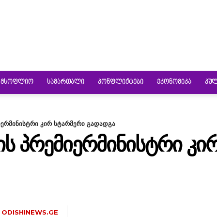
ᲛᲡᲝᲤᲚᲘᲝ
ᲡᲐᲛᲐᲠᲗᲐᲚᲘ
ᲙᲝᲜᲤᲚᲘᲥᲢᲔᲑᲘ
ᲔᲙᲝᲜᲝᲛᲘᲙᲐ
ᲙᲣ
იერმინისტრი კირ სტარმერი გადადგა
Ს ᲞᲠᲔᲛᲘᲔᲠᲛᲘᲜᲘᲡᲢᲠᲘ ᲙᲘ
ODISHINEWS.GE