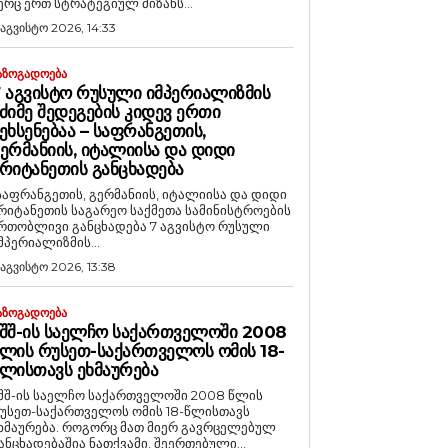
ერც ერთ სტრატეგიულ მიზანს...
 აგვისტო 2026, 14:33
ᲐᲖᲝᲒᲐᲓᲝᲔᲑᲐ
 ᲐᲒᲕᲘᲡᲢᲝ ᲠᲣᲡᲣᲚᲘ ᲘᲛᲞᲔᲠᲘᲐᲚᲘᲖᲛᲘᲡ
ᲫᲘᲛᲔ ᲨᲔᲓᲔᲒᲔᲑᲘᲡ ᲙᲘᲓᲔᲕ ᲔᲠᲗᲘ
ᲔᲮᲡᲔᲜᲔᲑᲐᲐ – ᲡᲐᲤᲠᲐᲜᲒᲔᲗᲘᲡ,
ᲔᲠᲛᲐᲜᲘᲘᲡ, ᲘᲢᲐᲚᲘᲘᲡᲐ ᲓᲐ ᲓᲘᲓᲘ
ᲠᲘᲢᲐᲜᲔᲗᲘᲡ ᲒᲐᲜᲪᲮᲐᲓᲔᲑᲐ
საფრანგეთის, გერმანიის, იტალიისა და დიდი
რიტანეთის საგარეო საქმეთა სამინისტროების
რთობლივი განცხადება 7 აგვისტო რუსული
მპერიალიზმის...
 აგვისტო 2026, 13:38
ᲐᲖᲝᲒᲐᲓᲝᲔᲑᲐ
ᲨᲨ-ᲘᲡ ᲡᲐᲔᲚᲩᲝ ᲡᲐᲥᲐᲠᲗᲕᲔᲚᲝᲨᲘ 2008
ᲚᲘᲡ ᲠᲣᲡᲔᲗ-ᲡᲐᲥᲐᲠᲗᲕᲔᲚᲝᲡ ᲝᲛᲘᲡ 18-
ᲚᲘᲡᲗᲐᲕᲡ ᲔᲮᲛᲐᲣᲠᲔᲑᲐ
შშ-ის საელჩო საქართველოში 2008 წლის
უსეთ-საქართველოს ომის 18-წლისთავს
რება. როგორც მათ მიერ გავრცელებულ
ანცხადებაშია ნათქვამი, შეერთებული...