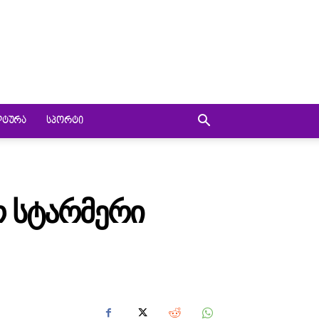
ᲚᲢᲣᲠᲐ
ᲡᲞᲝᲠᲢᲘ
Რ ᲡᲢᲐᲠᲛᲔᲠᲘ