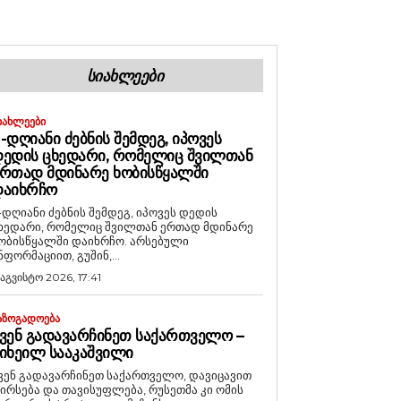
ᲡᲘᲐᲮᲚᲔᲔᲑᲘ
ᲘᲐᲮᲚᲔᲔᲑᲘ
-ᲓᲦᲘᲐᲜᲘ ᲫᲔᲑᲜᲘᲡ ᲨᲔᲛᲓᲔᲒ, ᲘᲞᲝᲕᲔᲡ
ᲔᲓᲘᲡ ᲪᲮᲔᲓᲐᲠᲘ, ᲠᲝᲛᲔᲚᲘᲪ ᲨᲕᲘᲚᲗᲐᲜ
ᲠᲗᲐᲓ ᲛᲓᲘᲜᲐᲠᲔ ᲮᲝᲑᲘᲡᲬᲧᲐᲚᲨᲘ
ᲓᲐᲘᲮᲠᲩᲝ
-დღიანი ძებნის შემდეგ, იპოვეს დედის
ხედარი, რომელიც შვილთან ერთად მდინარე
ობისწყალში დაიხრჩო. არსებული
ნფორმაციით, გუშინ,...
 აგვისტო 2026, 17:41
ᲐᲖᲝᲒᲐᲓᲝᲔᲑᲐ
ᲕᲔᲜ ᲒᲐᲓᲐᲕᲐᲠᲩᲘᲜᲔᲗ ᲡᲐᲥᲐᲠᲗᲕᲔᲚᲝ –
ᲘᲮᲔᲘᲚ ᲡᲐᲐᲙᲐᲨᲕᲘᲚᲘ
ვენ გადავარჩინეთ საქართველო, დავიცავით
ირსება და თავისუფლება, რუსეთმა კი ომის