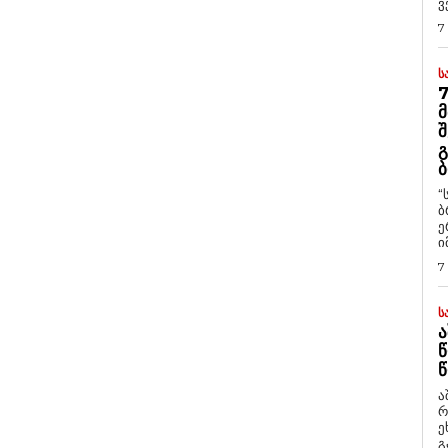
ვ
7
Ს
7
Მ
Შ
Გ
Ბ
“
ბ
ე
ი
7
Ს
Ა
Წ
Წ
ა
რ
ეხმაუ
გ