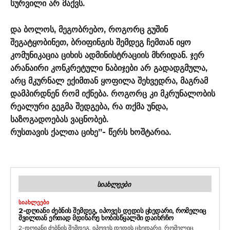
სურვილი არ მაქვს.
და ბოლოს, მეგობრებო, როგორც გუშინ
შეგატყობინეთ, ბრიფინგის შემდეგ ჩემთან იყო
კომუნიკაცია ციხის ადმინისტრაციის მხრიდან. ჯერ
არანაირი კონკრეტული ნაბიჯები არ გადადგმულა,
არც მკურნალ ექიმთან ყოფილა შეხვედრა, მაგრამ
დამპირდნენ რომ იქნება. როგორც კი მკრუნალობის
რეალური გეგმა შედგება, რა თქმა უნდა,
საზოგადოებას ვაცნობებ.
რუსთავის ქალთა ციხე”- წერს ხოშტარია.
ᲡᲘᲐᲮᲚᲔᲔᲑᲘ
ᲡᲘᲐᲮᲚᲔᲔᲑᲘ
2-ᲓᲦᲘᲐᲜᲘ ᲫᲔᲑᲜᲘᲡ ᲨᲔᲛᲓᲔᲒ, ᲘᲞᲝᲕᲔᲡ ᲓᲔᲓᲘᲡ ᲪᲮᲔᲓᲐᲠᲘ, ᲠᲝᲛᲔᲚᲘᲪ
ᲨᲕᲘᲚᲗᲐᲜ ᲔᲠᲗᲐᲓ ᲛᲓᲘᲜᲐᲠᲔ ᲮᲝᲑᲘᲡᲬᲧᲐᲚᲨᲘ ᲓᲐᲘᲮᲠᲩᲝ
2-დღიანი ძებნის შემდეგ, იპოვეს დედის ცხედარი, რომელიც