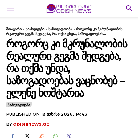
მთავარი
სიახლეები
საზოგადოება
როგორც კი მკრუნალობის
რეალური გეგმა შედგება, რა თქმა უნდა, საზოგადოებას...
ᲠᲝᲒᲝᲠᲪ ᲙᲘ ᲛᲙᲠᲣᲜᲐᲚᲝᲑᲘᲡ
ᲠᲔᲐᲚᲣᲠᲘ ᲒᲔᲒᲛᲐ ᲨᲔᲓᲒᲔᲑᲐ,
ᲠᲐ ᲗᲥᲛᲐ ᲣᲜᲓᲐ,
ᲡᲐᲖᲝᲒᲐᲓᲝᲔᲑᲐᲡ ᲕᲐᲪᲜᲝᲑᲔᲑ –
ᲔᲚᲔᲜᲔ ᲮᲝᲨᲢᲐᲠᲘᲐ
ᲡᲐᲖᲝᲒᲐᲓᲝᲔᲑᲐ
PUBLISHED ON
18 ᲘᲕᲜᲘᲡᲘ 2026, 14:43
BY
ODISHINEWS.GE