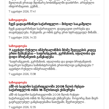
შვილთან ერთად მდინარე ხობისწყალში დაიხრჩო. არსებული
ინფორმაციით, გუშინ,...
7 აგვისტო 2026, 17:41
ᲡᲐᲖᲝᲒᲐᲓᲝᲔᲑᲐ
ᲩᲕᲔᲜ ᲒᲐᲓᲐᲕᲐᲠᲩᲘᲜᲔᲗ ᲡᲐᲥᲐᲠᲗᲕᲔᲚᲝ – ᲛᲘᲮᲔᲘᲚ ᲡᲐᲐᲙᲐᲨᲕᲘᲚᲘ
ჩვენ გადავარჩინეთ საქართველო, დავიცავით ღირსება და
თავისუფლება, რუსეთმა კი ომის ვერც ერთ სტრატეგიულ მიზანს...
7 აგვისტო 2026, 14:33
ᲡᲐᲖᲝᲒᲐᲓᲝᲔᲑᲐ
7 ᲐᲒᲕᲘᲡᲢᲝ ᲠᲣᲡᲣᲚᲘ ᲘᲛᲞᲔᲠᲘᲐᲚᲘᲖᲛᲘᲡ ᲛᲫᲘᲛᲔ ᲨᲔᲓᲔᲒᲔᲑᲘᲡ ᲙᲘᲓᲔᲕ
ᲔᲠᲗᲘ ᲨᲔᲮᲡᲔᲜᲔᲑᲐᲐ – ᲡᲐᲤᲠᲐᲜᲒᲔᲗᲘᲡ, ᲒᲔᲠᲛᲐᲜᲘᲘᲡ, ᲘᲢᲐᲚᲘᲘᲡᲐ ᲓᲐ
ᲓᲘᲓᲘ ᲑᲠᲘᲢᲐᲜᲔᲗᲘᲡ ᲒᲐᲜᲪᲮᲐᲓᲔᲑᲐ
“საფრანგეთის, გერმანიის, იტალიისა და დიდი ბრიტანეთის
საგარეო საქმეთა სამინისტროების ერთობლივი განცხადება 7
აგვისტო რუსული იმპერიალიზმის...
7 აგვისტო 2026, 13:38
ᲡᲐᲖᲝᲒᲐᲓᲝᲔᲑᲐ
ᲐᲨᲨ-ᲘᲡ ᲡᲐᲔᲚᲩᲝ ᲡᲐᲥᲐᲠᲗᲕᲔᲚᲝᲨᲘ 2008 ᲬᲚᲘᲡ ᲠᲣᲡᲔᲗ-
ᲡᲐᲥᲐᲠᲗᲕᲔᲚᲝᲡ ᲝᲛᲘᲡ 18-ᲬᲚᲘᲡᲗᲐᲕᲡ ᲔᲮᲛᲐᲣᲠᲔᲑᲐ
აშშ-ის საელჩო საქართველოში 2008 წლის რუსეთ-
საქართველოს ომის 18-წლისთავს ეხმაურება. როგორც მათ მიერ
გავრცელებულ განცხადებაშია ნათქვამი, შეერთებული...
7 აგვისტო 2026, 12:35