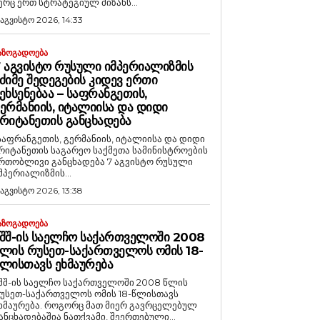
ერც ერთ სტრატეგიულ მიზანს...
 აგვისტო 2026, 14:33
ᲐᲖᲝᲒᲐᲓᲝᲔᲑᲐ
 ᲐᲒᲕᲘᲡᲢᲝ ᲠᲣᲡᲣᲚᲘ ᲘᲛᲞᲔᲠᲘᲐᲚᲘᲖᲛᲘᲡ
ᲫᲘᲛᲔ ᲨᲔᲓᲔᲒᲔᲑᲘᲡ ᲙᲘᲓᲔᲕ ᲔᲠᲗᲘ
ᲔᲮᲡᲔᲜᲔᲑᲐᲐ – ᲡᲐᲤᲠᲐᲜᲒᲔᲗᲘᲡ,
ᲔᲠᲛᲐᲜᲘᲘᲡ, ᲘᲢᲐᲚᲘᲘᲡᲐ ᲓᲐ ᲓᲘᲓᲘ
ᲠᲘᲢᲐᲜᲔᲗᲘᲡ ᲒᲐᲜᲪᲮᲐᲓᲔᲑᲐ
საფრანგეთის, გერმანიის, იტალიისა და დიდი
რიტანეთის საგარეო საქმეთა სამინისტროების
რთობლივი განცხადება 7 აგვისტო რუსული
მპერიალიზმის...
 აგვისტო 2026, 13:38
ᲐᲖᲝᲒᲐᲓᲝᲔᲑᲐ
ᲨᲨ-ᲘᲡ ᲡᲐᲔᲚᲩᲝ ᲡᲐᲥᲐᲠᲗᲕᲔᲚᲝᲨᲘ 2008
ᲚᲘᲡ ᲠᲣᲡᲔᲗ-ᲡᲐᲥᲐᲠᲗᲕᲔᲚᲝᲡ ᲝᲛᲘᲡ 18-
ᲚᲘᲡᲗᲐᲕᲡ ᲔᲮᲛᲐᲣᲠᲔᲑᲐ
შშ-ის საელჩო საქართველოში 2008 წლის
უსეთ-საქართველოს ომის 18-წლისთავს
რება. როგორც მათ მიერ გავრცელებულ
ანცხადებაშია ნათქვამი, შეერთებული...