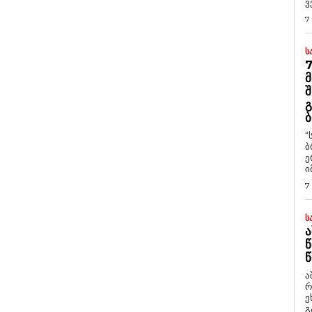
ვ
7
Ს
7
Მ
Შ
Გ
Ბ
“
ბ
ე
ი
7
Ს
Ა
Წ
Წ
ა
რ
ეხმაუ
გ