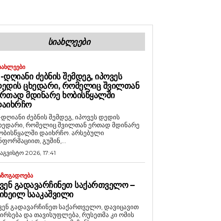
ᲡᲘᲐᲮᲚᲔᲔᲑᲘ
ᲘᲐᲮᲚᲔᲔᲑᲘ
-ᲓᲦᲘᲐᲜᲘ ᲫᲔᲑᲜᲘᲡ ᲨᲔᲛᲓᲔᲒ, ᲘᲞᲝᲕᲔᲡ
ᲔᲓᲘᲡ ᲪᲮᲔᲓᲐᲠᲘ, ᲠᲝᲛᲔᲚᲘᲪ ᲨᲕᲘᲚᲗᲐᲜ
ᲠᲗᲐᲓ ᲛᲓᲘᲜᲐᲠᲔ ᲮᲝᲑᲘᲡᲬᲧᲐᲚᲨᲘ
ᲓᲐᲘᲮᲠᲩᲝ
-დღიანი ძებნის შემდეგ, იპოვეს დედის
ხედარი, რომელიც შვილთან ერთად მდინარე
ობისწყალში დაიხრჩო. არსებული
ნფორმაციით, გუშინ,...
 აგვისტო 2026, 17:41
ᲐᲖᲝᲒᲐᲓᲝᲔᲑᲐ
ᲕᲔᲜ ᲒᲐᲓᲐᲕᲐᲠᲩᲘᲜᲔᲗ ᲡᲐᲥᲐᲠᲗᲕᲔᲚᲝ –
ᲘᲮᲔᲘᲚ ᲡᲐᲐᲙᲐᲨᲕᲘᲚᲘ
ვენ გადავარჩინეთ საქართველო, დავიცავით
ირსება და თავისუფლება, რუსეთმა კი ომის