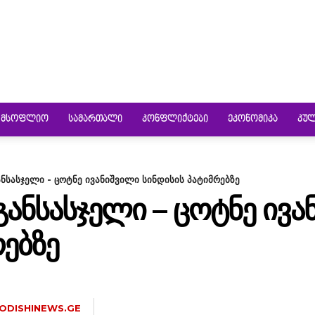
ᲛᲡᲝᲤᲚᲘᲝ
ᲡᲐᲛᲐᲠᲗᲐᲚᲘ
ᲙᲝᲜᲤᲚᲘᲥᲢᲔᲑᲘ
ᲔᲙᲝᲜᲝᲛᲘᲙᲐ
ᲙᲣ
განსასჯელი - ცოტნე ივანიშვილი სინდისის პატიმრებზე
 ᲒᲐᲜᲡᲐᲡᲯᲔᲚᲘ – ᲪᲝᲢᲜᲔ ᲘᲕ
ᲠᲔᲑᲖᲔ
ODISHINEWS.GE