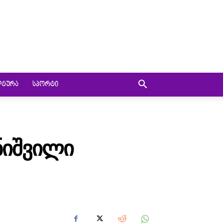
ᲚᲢᲣᲠᲐ
ᲡᲞᲝᲠᲢᲘ
ᲐᲜᲘᲨᲕᲘᲚᲘ