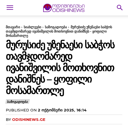
მთავარი
სიახლეები
საზოგადოება
მურუსიძე უზენაესი საბჭოს
თავმჯდომარედ ივანიშვილის მოთხოვნით დანიშნეს - ყოფილი
მოსამართლე
ᲛᲣᲠᲣᲡᲘᲫᲔ ᲣᲖᲔᲜᲐᲔᲡᲘ ᲡᲐᲑᲭᲝᲡ
ᲗᲐᲕᲛᲯᲓᲝᲛᲐᲠᲔᲓ
ᲘᲕᲐᲜᲘᲨᲕᲘᲚᲘᲡ ᲛᲝᲗᲮᲝᲕᲜᲘᲗ
ᲓᲐᲜᲘᲨᲜᲔᲡ – ᲧᲝᲤᲘᲚᲘ
ᲛᲝᲡᲐᲛᲐᲠᲗᲚᲔ
ᲡᲐᲖᲝᲒᲐᲓᲝᲔᲑᲐ
PUBLISHED ON
2 ᲝᲥᲢᲝᲛᲑᲔᲠᲘ 2025, 16:14
BY
ODISHINEWS.GE