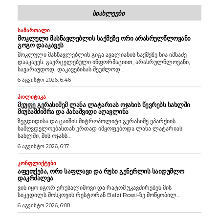
ᲡᲘᲐᲮᲚᲔᲔᲑᲘ
ᲡᲐᲛᲐᲠᲗᲐᲚᲘ
ᲛᲝᲙᲚᲣᲚᲘ ᲛᲐᲡᲬᲐᲕᲚᲔᲑᲚᲘᲡ ᲡᲐᲥᲛᲔᲖᲔ ᲝᲠᲘ ᲐᲠᲐᲡᲠᲣᲚᲬᲚᲝᲕᲐᲜᲘ
ᲒᲝᲒᲝ ᲓᲐᲐᲙᲐᲕᲔᲡ
მოკლული მასწავლებლის გიგა ავალიანის საქმეზე ნია იმნაძე
დააკავეს. გავრცელებული ინფორმაციით, არასრულწლოვანი,
სავარაუდოდ, დაკავებისას შეუძლოდ...
6 აგვისტო 2026, 6:46
ᲞᲝᲚᲘᲢᲘᲙᲐ
ᲛᲔᲣᲤᲔ ᲒᲔᲠᲐᲡᲘᲛᲔᲛ ᲚᲐᲜᲐ ᲚᲐᲢᲐᲠᲘᲐᲡ ᲝᲯᲐᲮᲘᲡ ᲬᲔᲕᲠᲔᲑᲡ ᲡᲐᲮᲚᲨᲘ
ᲛᲘᲣᲡᲐᲛᲫᲘᲛᲠᲐ ᲓᲐ ᲞᲐᲜᲐᲨᲕᲘᲓᲘ ᲐᲦᲐᲕᲚᲘᲜᲐ
ზუგდიდისა და ცაიშის მიტროპოლიტი გერასიმე ეპარქიის
სამღვდელოებასთან ერთად იმყოფებოდა ლანა ლატარიას
სახლში, მის ოჯახს...
6 აგვისტო 2026, 6:17
ᲙᲝᲜᲤᲚᲘᲥᲢᲔᲑᲘ
ᲐᲤᲔᲗᲥᲔᲑᲐ, ᲝᲠᲘ ᲡᲐᲤᲚᲐᲕᲘ ᲓᲐ ᲠᲣᲡᲘ ᲒᲔᲜᲔᲠᲚᲘᲡ ᲡᲐᲘᲓᲣᲛᲚᲝ
ᲓᲐᲙᲠᲫᲐᲚᲕᲐ
ვინ იყო იგორ ერუსალიმოვი და რატომ უკავშირებენ მის
სიკვდილს მოსკოვის რესტორან Balzi Rossi-ზე მოწყობილ...
6 აგვისტო 2026, 6:08