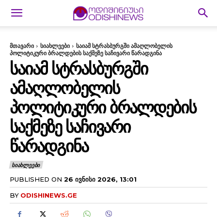
მთავარი
სიახლეები
საიამ სტრასბურგში ამაღლობელის
პოლიტიკური ბრალდების საქმეზე საჩივარი წარადგინა
ᲡᲐᲘᲐᲛ ᲡᲢᲠᲐᲡᲑᲣᲠᲒᲨᲘ
ᲐᲛᲐᲦᲚᲝᲑᲔᲚᲘᲡ
ᲞᲝᲚᲘᲢᲘᲙᲣᲠᲘ ᲑᲠᲐᲚᲓᲔᲑᲘᲡ
ᲡᲐᲥᲛᲔᲖᲔ ᲡᲐᲩᲘᲕᲐᲠᲘ
ᲬᲐᲠᲐᲓᲒᲘᲜᲐ
ᲡᲘᲐᲮᲚᲔᲔᲑᲘ
PUBLISHED ON
26 ᲘᲕᲜᲘᲡᲘ 2026, 13:01
BY
ODISHINEWS.GE