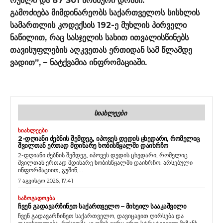
რუბლი და 87 301 სომხური დრამი.
გამოძიება მიმდინარეობს საქართველოს სისხლის
სამართლის კოდექსის 192-ე მუხლის პირველი
ნაწილით, რაც სასჯელის სახით ითვალისწინებს
თავისუფლების აღკვეთას ერთიდან სამ წლამდე
ვადით”, – ნატქვამია ინფრომაციაში.
ᲡᲘᲐᲮᲚᲔᲔᲑᲘ
ᲡᲘᲐᲮᲚᲔᲔᲑᲘ
2-ᲓᲦᲘᲐᲜᲘ ᲫᲔᲑᲜᲘᲡ ᲨᲔᲛᲓᲔᲒ, ᲘᲞᲝᲕᲔᲡ ᲓᲔᲓᲘᲡ ᲪᲮᲔᲓᲐᲠᲘ, ᲠᲝᲛᲔᲚᲘᲪ
ᲨᲕᲘᲚᲗᲐᲜ ᲔᲠᲗᲐᲓ ᲛᲓᲘᲜᲐᲠᲔ ᲮᲝᲑᲘᲡᲬᲧᲐᲚᲨᲘ ᲓᲐᲘᲮᲠᲩᲝ
2-დღიანი ძებნის შემდეგ, იპოვეს დედის ცხედარი, რომელიც
შვილთან ერთად მდინარე ხობისწყალში დაიხრჩო. არსებული
ინფორმაციით, გუშინ,...
7 აგვისტო 2026, 17:41
ᲡᲐᲖᲝᲒᲐᲓᲝᲔᲑᲐ
ᲩᲕᲔᲜ ᲒᲐᲓᲐᲕᲐᲠᲩᲘᲜᲔᲗ ᲡᲐᲥᲐᲠᲗᲕᲔᲚᲝ – ᲛᲘᲮᲔᲘᲚ ᲡᲐᲐᲙᲐᲨᲕᲘᲚᲘ
ჩვენ გადავარჩინეთ საქართველო, დავიცავით ღირსება და