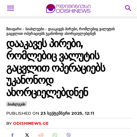
მთავარი
სიახლეები
დააკავეს პირები, რომლებიც ვალუტის
გაცვლით ოპერაციებს უკანონოდ ახორციელებდნენ
ᲓᲐᲐᲙᲐᲕᲔᲡ ᲞᲘᲠᲔᲑᲘ,
ᲠᲝᲛᲚᲔᲑᲘᲪ ᲕᲐᲚᲣᲢᲘᲡ
ᲒᲐᲪᲕᲚᲘᲗ ᲝᲞᲔᲠᲐᲪᲘᲔᲑᲡ
ᲣᲙᲐᲜᲝᲜᲝᲓ
ᲐᲮᲝᲠᲪᲘᲔᲚᲔᲑᲓᲜᲔᲜ
ᲡᲘᲐᲮᲚᲔᲔᲑᲘ
PUBLISHED ON
23 ᲡᲔᲥᲢᲔᲛᲑᲔᲠᲘ 2025, 12:11
BY
ODISHINEWS.GE