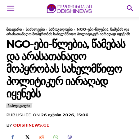
მთავარი
სიახლეები
საზოგადოება
NGO-ები-წლებია, წამებას და
არასათანადო მოპყრობას სახელმწიფო პოლიტიკურ იარაღად იყენებს
NGO-ᲔᲑᲘ-ᲬᲚᲔᲑᲘᲐ, ᲬᲐᲛᲔᲑᲐᲡ
ᲓᲐ ᲐᲠᲐᲡᲐᲗᲐᲜᲐᲓᲝ
ᲛᲝᲞᲧᲠᲝᲑᲐᲡ ᲡᲐᲮᲔᲚᲛᲬᲘᲤᲝ
ᲞᲝᲚᲘᲢᲘᲙᲣᲠ ᲘᲐᲠᲐᲦᲐᲓ
ᲘᲧᲔᲜᲔᲑᲡ
ᲡᲐᲖᲝᲒᲐᲓᲝᲔᲑᲐ
PUBLISHED ON
26 ᲘᲕᲜᲘᲡᲘ 2026, 15:06
BY
ODISHINEWS.GE