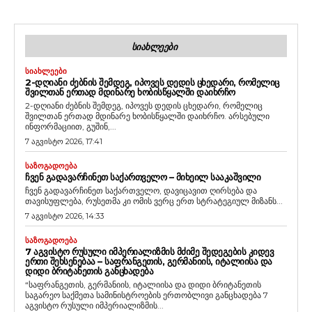
ᲡᲘᲐᲮᲚᲔᲔᲑᲘ
ᲡᲘᲐᲮᲚᲔᲔᲑᲘ
2-ᲓᲦᲘᲐᲜᲘ ᲫᲔᲑᲜᲘᲡ ᲨᲔᲛᲓᲔᲒ, ᲘᲞᲝᲕᲔᲡ ᲓᲔᲓᲘᲡ ᲪᲮᲔᲓᲐᲠᲘ, ᲠᲝᲛᲔᲚᲘᲪ
ᲨᲕᲘᲚᲗᲐᲜ ᲔᲠᲗᲐᲓ ᲛᲓᲘᲜᲐᲠᲔ ᲮᲝᲑᲘᲡᲬᲧᲐᲚᲨᲘ ᲓᲐᲘᲮᲠᲩᲝ
2-დღიანი ძებნის შემდეგ, იპოვეს დედის ცხედარი, რომელიც
შვილთან ერთად მდინარე ხობისწყალში დაიხრჩო. არსებული
ინფორმაციით, გუშინ,...
7 აგვისტო 2026, 17:41
ᲡᲐᲖᲝᲒᲐᲓᲝᲔᲑᲐ
ᲩᲕᲔᲜ ᲒᲐᲓᲐᲕᲐᲠᲩᲘᲜᲔᲗ ᲡᲐᲥᲐᲠᲗᲕᲔᲚᲝ – ᲛᲘᲮᲔᲘᲚ ᲡᲐᲐᲙᲐᲨᲕᲘᲚᲘ
ჩვენ გადავარჩინეთ საქართველო, დავიცავით ღირსება და
თავისუფლება, რუსეთმა კი ომის ვერც ერთ სტრატეგიულ მიზანს...
7 აგვისტო 2026, 14:33
ᲡᲐᲖᲝᲒᲐᲓᲝᲔᲑᲐ
7 ᲐᲒᲕᲘᲡᲢᲝ ᲠᲣᲡᲣᲚᲘ ᲘᲛᲞᲔᲠᲘᲐᲚᲘᲖᲛᲘᲡ ᲛᲫᲘᲛᲔ ᲨᲔᲓᲔᲒᲔᲑᲘᲡ ᲙᲘᲓᲔᲕ
ᲔᲠᲗᲘ ᲨᲔᲮᲡᲔᲜᲔᲑᲐᲐ – ᲡᲐᲤᲠᲐᲜᲒᲔᲗᲘᲡ, ᲒᲔᲠᲛᲐᲜᲘᲘᲡ, ᲘᲢᲐᲚᲘᲘᲡᲐ ᲓᲐ
ᲓᲘᲓᲘ ᲑᲠᲘᲢᲐᲜᲔᲗᲘᲡ ᲒᲐᲜᲪᲮᲐᲓᲔᲑᲐ
“საფრანგეთის, გერმანიის, იტალიისა და დიდი ბრიტანეთის
საგარეო საქმეთა სამინისტროების ერთობლივი განცხადება 7
აგვისტო რუსული იმპერიალიზმის...