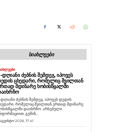
ᲡᲘᲐᲮᲚᲔᲔᲑᲘ
ᲘᲐᲮᲚᲔᲔᲑᲘ
-ᲓᲦᲘᲐᲜᲘ ᲫᲔᲑᲜᲘᲡ ᲨᲔᲛᲓᲔᲒ, ᲘᲞᲝᲕᲔᲡ
ᲔᲓᲘᲡ ᲪᲮᲔᲓᲐᲠᲘ, ᲠᲝᲛᲔᲚᲘᲪ ᲨᲕᲘᲚᲗᲐᲜ
ᲠᲗᲐᲓ ᲛᲓᲘᲜᲐᲠᲔ ᲮᲝᲑᲘᲡᲬᲧᲐᲚᲨᲘ
ᲓᲐᲘᲮᲠᲩᲝ
-დღიანი ძებნის შემდეგ, იპოვეს დედის
ხედარი, რომელიც შვილთან ერთად მდინარე
ობისწყალში დაიხრჩო. არსებული
ნფორმაციით, გუშინ,...
 აგვისტო 2026, 17:41