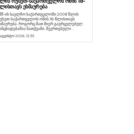
ᲚᲘᲡ ᲠᲣᲡᲔᲗ-ᲡᲐᲥᲐᲠᲗᲕᲔᲚᲝᲡ ᲝᲛᲘᲡ 18-
ᲚᲘᲡᲗᲐᲕᲡ ᲔᲮᲛᲐᲣᲠᲔᲑᲐ
შშ-ის საელჩო საქართველოში 2008 წლის
უსეთ-საქართველოს ომის 18-წლისთავს
რება. როგორც მათ მიერ გავრცელებულ
ანცხადებაშია ნათქვამი, შეერთებული...
 აგვისტო 2026, 12:35