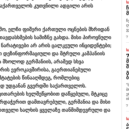
Ს
 საქართველოს კუთვნილი ადგილი არის
Ჩ
Მ
ჩ
ღ
ამო, ელჩი ფიშერი ქართული ოცნების მხრიდან
ვ
ავდასხმების სამიზნე გახდა. მისი პიროვნული
7
ნარატივები არ არის ცალკეული ინციდენტები;
Ს
რი დეზინფორმაციული და მტრული კამპანიის
7
Მ
 მხოლოდ გერმანიის, არამედ სხვა
Შ
რის ევროკავშირისა, გაერთიანებული
Გ
Ბ
შტატების წინააღმდეგ, რომლებიც
“
დ უდგანან გვერდში საქართველოს.
ბ
ვითარების ხელშეწყობით დაწყებული, მტკიცე
ე
ი
რდაჭერით დამთავრებული, გერმანია და მისი
7
ართველი ხალხის ყველაზე თანმიმდევრული და
Ს
Ა