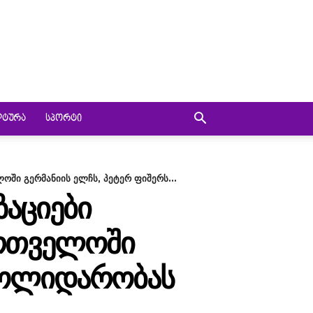
ᲚᲢᲣᲠᲐ
ᲡᲞᲝᲠᲢᲘ
ში გერმანიის ელჩს, პეტერ ფიშერს...
ᲐᲪᲘᲔᲑᲘ
ᲐᲠᲗᲕᲔᲚᲝᲨᲘ
 ᲡᲝᲚᲘᲓᲐᲠᲝᲑᲐᲡ