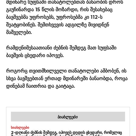
მდინარე სუფსაში თანატოლებთან ბანაობის დროს
გაუჩინარდა 15 წლის მოზარდი, რის შესახებაც
ბავშვებმა უფროსებს, უფროსებმა კი 112-ს
შეატყობინეს. შემთხვევის ადგილზე მივიდნენ
მაშველები.
რამდენიმესაათიანი ძებნის შემდეგ მათ სუფსაში
ბავშვის ცხედარი იპოვეს.
როგორც თვითმხილველი თანატოლები ამბობენ, ის
სხვა ბავშვებთან ერთად მდინარეში ბანაობდა, როცა
დინებამ ჩაითრია და გაიტაცა.
ᲡᲘᲐᲮᲚᲔᲔᲑᲘ
ᲡᲘᲐᲮᲚᲔᲔᲑᲘ
2-ᲓᲦᲘᲐᲜᲘ ᲫᲔᲑᲜᲘᲡ ᲨᲔᲛᲓᲔᲒ, ᲘᲞᲝᲕᲔᲡ ᲓᲔᲓᲘᲡ ᲪᲮᲔᲓᲐᲠᲘ, ᲠᲝᲛᲔᲚᲘᲪ