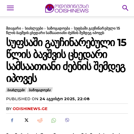
მთავარი
სიახლეები
საზოგადოება
სუფსაში გაუჩინარებული 15
წლის ბავშვის ცხედარი სამსაათიანი ძებნის შემდეგ იპოვეს
ᲡᲣᲤᲡᲐᲨᲘ ᲒᲐᲣᲩᲘᲜᲐᲠᲔᲑᲣᲚᲘ 15
ᲬᲚᲘᲡ ᲑᲐᲕᲨᲕᲘᲡ ᲪᲮᲔᲓᲐᲠᲘ
ᲡᲐᲛᲡᲐᲐᲗᲘᲐᲜᲘ ᲫᲔᲑᲜᲘᲡ ᲨᲔᲛᲓᲔᲒ
ᲘᲞᲝᲕᲔᲡ
ᲡᲘᲐᲮᲚᲔᲔᲑᲘ
ᲡᲐᲖᲝᲒᲐᲓᲝᲔᲑᲐ
PUBLISHED ON
24 ᲐᲒᲕᲘᲡᲢᲝ 2025, 22:08
BY
ODISHINEWS.GE