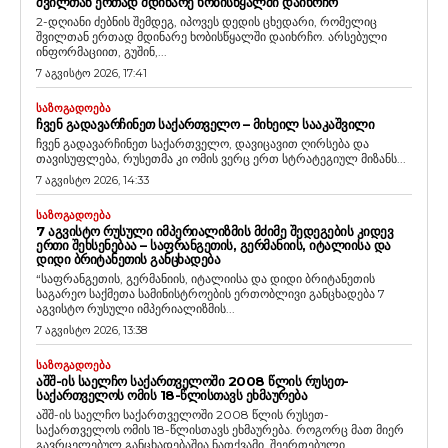
ᲨᲕᲘᲚᲗᲐᲜ ᲔᲠᲗᲐᲓ ᲛᲓᲘᲜᲐᲠᲔ ᲮᲝᲑᲘᲡᲬᲧᲐᲚᲨᲘ ᲓᲐᲘᲮᲠᲩᲝ
2-დღიანი ძებნის შემდეგ, იპოვეს დედის ცხედარი, რომელიც
შვილთან ერთად მდინარე ხობისწყალში დაიხრჩო. არსებული
ინფორმაციით, გუშინ,...
7 აგვისტო 2026, 17:41
ᲡᲐᲖᲝᲒᲐᲓᲝᲔᲑᲐ
ᲩᲕᲔᲜ ᲒᲐᲓᲐᲕᲐᲠᲩᲘᲜᲔᲗ ᲡᲐᲥᲐᲠᲗᲕᲔᲚᲝ – ᲛᲘᲮᲔᲘᲚ ᲡᲐᲐᲙᲐᲨᲕᲘᲚᲘ
ჩვენ გადავარჩინეთ საქართველო, დავიცავით ღირსება და
თავისუფლება, რუსეთმა კი ომის ვერც ერთ სტრატეგიულ მიზანს...
7 აგვისტო 2026, 14:33
ᲡᲐᲖᲝᲒᲐᲓᲝᲔᲑᲐ
7 ᲐᲒᲕᲘᲡᲢᲝ ᲠᲣᲡᲣᲚᲘ ᲘᲛᲞᲔᲠᲘᲐᲚᲘᲖᲛᲘᲡ ᲛᲫᲘᲛᲔ ᲨᲔᲓᲔᲒᲔᲑᲘᲡ ᲙᲘᲓᲔᲕ
ᲔᲠᲗᲘ ᲨᲔᲮᲡᲔᲜᲔᲑᲐᲐ – ᲡᲐᲤᲠᲐᲜᲒᲔᲗᲘᲡ, ᲒᲔᲠᲛᲐᲜᲘᲘᲡ, ᲘᲢᲐᲚᲘᲘᲡᲐ ᲓᲐ
ᲓᲘᲓᲘ ᲑᲠᲘᲢᲐᲜᲔᲗᲘᲡ ᲒᲐᲜᲪᲮᲐᲓᲔᲑᲐ
“საფრანგეთის, გერმანიის, იტალიისა და დიდი ბრიტანეთის
საგარეო საქმეთა სამინისტროების ერთობლივი განცხადება 7
აგვისტო რუსული იმპერიალიზმის...
7 აგვისტო 2026, 13:38
ᲡᲐᲖᲝᲒᲐᲓᲝᲔᲑᲐ
ᲐᲨᲨ-ᲘᲡ ᲡᲐᲔᲚᲩᲝ ᲡᲐᲥᲐᲠᲗᲕᲔᲚᲝᲨᲘ 2008 ᲬᲚᲘᲡ ᲠᲣᲡᲔᲗ-
ᲡᲐᲥᲐᲠᲗᲕᲔᲚᲝᲡ ᲝᲛᲘᲡ 18-ᲬᲚᲘᲡᲗᲐᲕᲡ ᲔᲮᲛᲐᲣᲠᲔᲑᲐ
აშშ-ის საელჩო საქართველოში 2008 წლის რუსეთ-
საქართველოს ომის 18-წლისთავს ეხმაურება. როგორც მათ მიერ
გავრცელებულ განცხადებაშია ნათქვამი, შეერთებული...