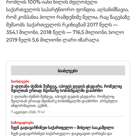
რომლის 100%-იანი წილის მფლობელი
საქართველოს საპარტნიორო ფონდია. აღსანიშნავია,
რომ კომპანია ბოლო რამდენიმე წელია, რაც წაგებაზე
მუშაობს. საქართველოს რკინიგზამ 2017 წელს —
354,1 მილონი, 2018 წელს — 716,5 მილიონი, ხოლო
2019 წელს 5,6 მილიონი ლარი იზარალა
ᲡᲘᲐᲮᲚᲔᲔᲑᲘ
ᲡᲘᲐᲮᲚᲔᲔᲑᲘ
2-ᲓᲦᲘᲐᲜᲘ ᲫᲔᲑᲜᲘᲡ ᲨᲔᲛᲓᲔᲒ, ᲘᲞᲝᲕᲔᲡ ᲓᲔᲓᲘᲡ ᲪᲮᲔᲓᲐᲠᲘ, ᲠᲝᲛᲔᲚᲘᲪ
ᲨᲕᲘᲚᲗᲐᲜ ᲔᲠᲗᲐᲓ ᲛᲓᲘᲜᲐᲠᲔ ᲮᲝᲑᲘᲡᲬᲧᲐᲚᲨᲘ ᲓᲐᲘᲮᲠᲩᲝ
2-დღიანი ძებნის შემდეგ, იპოვეს დედის ცხედარი, რომელიც
შვილთან ერთად მდინარე ხობისწყალში დაიხრჩო. არსებული
ინფორმაციით, გუშინ,...
7 აგვისტო 2026, 17:41
ᲡᲐᲖᲝᲒᲐᲓᲝᲔᲑᲐ
ᲩᲕᲔᲜ ᲒᲐᲓᲐᲕᲐᲠᲩᲘᲜᲔᲗ ᲡᲐᲥᲐᲠᲗᲕᲔᲚᲝ – ᲛᲘᲮᲔᲘᲚ ᲡᲐᲐᲙᲐᲨᲕᲘᲚᲘ
ჩვენ გადავარჩინეთ საქართველო, დავიცავით ღირსება და