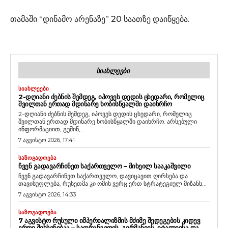
თამაში “დინამო არენაზე” 20 საათზე დაიწყება.
ᲡᲘᲐᲮᲚᲔᲔᲑᲘ
ᲡᲘᲐᲮᲚᲔᲔᲑᲘ
2-ᲓᲦᲘᲐᲜᲘ ᲫᲔᲑᲜᲘᲡ ᲨᲔᲛᲓᲔᲒ, ᲘᲞᲝᲕᲔᲡ ᲓᲔᲓᲘᲡ ᲪᲮᲔᲓᲐᲠᲘ, ᲠᲝᲛᲔᲚᲘᲪ
ᲨᲕᲘᲚᲗᲐᲜ ᲔᲠᲗᲐᲓ ᲛᲓᲘᲜᲐᲠᲔ ᲮᲝᲑᲘᲡᲬᲧᲐᲚᲨᲘ ᲓᲐᲘᲮᲠᲩᲝ
2-დღიანი ძებნის შემდეგ, იპოვეს დედის ცხედარი, რომელიც
შვილთან ერთად მდინარე ხობისწყალში დაიხრჩო. არსებული
ინფორმაციით, გუშინ,...
7 აგვისტო 2026, 17:41
ᲡᲐᲖᲝᲒᲐᲓᲝᲔᲑᲐ
ᲩᲕᲔᲜ ᲒᲐᲓᲐᲕᲐᲠᲩᲘᲜᲔᲗ ᲡᲐᲥᲐᲠᲗᲕᲔᲚᲝ – ᲛᲘᲮᲔᲘᲚ ᲡᲐᲐᲙᲐᲨᲕᲘᲚᲘ
ჩვენ გადავარჩინეთ საქართველო, დავიცავით ღირსება და
თავისუფლება, რუსეთმა კი ომის ვერც ერთ სტრატეგიულ მიზანს...
7 აგვისტო 2026, 14:33
ᲡᲐᲖᲝᲒᲐᲓᲝᲔᲑᲐ
7 ᲐᲒᲕᲘᲡᲢᲝ ᲠᲣᲡᲣᲚᲘ ᲘᲛᲞᲔᲠᲘᲐᲚᲘᲖᲛᲘᲡ ᲛᲫᲘᲛᲔ ᲨᲔᲓᲔᲒᲔᲑᲘᲡ ᲙᲘᲓᲔᲕ
ᲔᲠᲗᲘ ᲨᲔᲮᲡᲔᲜᲔᲑᲐᲐ – ᲡᲐᲤᲠᲐᲜᲒᲔᲗᲘᲡ, ᲒᲔᲠᲛᲐᲜᲘᲘᲡ, ᲘᲢᲐᲚᲘᲘᲡᲐ ᲓᲐ