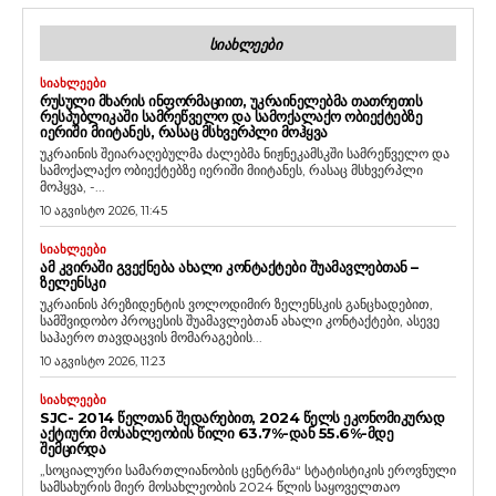
ᲡᲘᲐᲮᲚᲔᲔᲑᲘ
ᲡᲘᲐᲮᲚᲔᲔᲑᲘ
ᲠᲣᲡᲣᲚᲘ ᲛᲮᲐᲠᲘᲡ ᲘᲜᲤᲝᲠᲛᲐᲪᲘᲘᲗ, ᲣᲙᲠᲐᲘᲜᲔᲚᲔᲑᲛᲐ ᲗᲐᲗᲠᲔᲗᲘᲡ
ᲠᲔᲡᲞᲣᲑᲚᲘᲙᲐᲨᲘ ᲡᲐᲛᲠᲔᲬᲕᲔᲚᲝ ᲓᲐ ᲡᲐᲛᲝᲥᲐᲚᲐᲥᲝ ᲝᲑᲘᲔᲥᲢᲔᲑᲖᲔ
ᲘᲔᲠᲘᲨᲘ ᲛᲘᲘᲢᲐᲜᲔᲡ, ᲠᲐᲡᲐᲪ ᲛᲡᲮᲕᲔᲠᲞᲚᲘ ᲛᲝᲰᲧᲕᲐ
უკრაინის შეიარაღებულმა ძალებმა ნიჟნეკამსკში სამრეწველო და
სამოქალაქო ობიექტებზე იერიში მიიტანეს, რასაც მსხვერპლი
მოჰყვა, -...
10 აგვისტო 2026, 11:45
ᲡᲘᲐᲮᲚᲔᲔᲑᲘ
ᲐᲛ ᲙᲕᲘᲠᲐᲨᲘ ᲒᲕᲔᲥᲜᲔᲑᲐ ᲐᲮᲐᲚᲘ ᲙᲝᲜᲢᲐᲥᲢᲔᲑᲘ ᲨᲣᲐᲛᲐᲕᲚᲔᲑᲗᲐᲜ –
ᲖᲔᲚᲔᲜᲡᲙᲘ
უკრაინის პრეზიდენტის ვოლოდიმირ ზელენსკის განცხადებით,
სამშვიდობო პროცესის შუამავლებთან ახალი კონტაქტები, ასევე
საჰაერო თავდაცვის მომარაგების...
10 აგვისტო 2026, 11:23
ᲡᲘᲐᲮᲚᲔᲔᲑᲘ
SJC- 2014 ᲬᲔᲚᲗᲐᲜ ᲨᲔᲓᲐᲠᲔᲑᲘᲗ, 2024 ᲬᲔᲚᲡ ᲔᲙᲝᲜᲝᲛᲘᲙᲣᲠᲐᲓ
ᲐᲥᲢᲘᲣᲠᲘ ᲛᲝᲡᲐᲮᲚᲔᲝᲑᲘᲡ ᲬᲘᲚᲘ 63.7%-ᲓᲐᲜ 55.6%-ᲛᲓᲔ
ᲨᲔᲛᲪᲘᲠᲓᲐ
„სოციალური სამართლიანობის ცენტრმა“ სტატისტიკის ეროვნული
სამსახურის მიერ მოსახლეობის 2024 წლის საყოველთაო