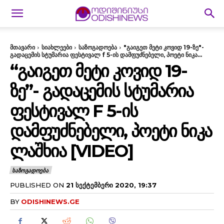
მთავარი
სიახლეები
საზოგადოება
"გაიგეთ მეტი კოვიდ 19-ზე"-
გადაცემის სტუმარია ფესტივალ f 5-ის დამფუძნებელი, პოეტი ნიკა...
“ᲒᲐᲘᲒᲔᲗ ᲛᲔᲢᲘ ᲙᲝᲕᲘᲓ 19-
ᲖᲔ”- ᲒᲐᲓᲐᲪᲔᲛᲘᲡ ᲡᲢᲣᲛᲐᲠᲘᲐ
ᲤᲔᲡᲢᲘᲕᲐᲚ F 5-ᲘᲡ
ᲓᲐᲛᲤᲣᲫᲜᲔᲑᲔᲚᲘ, ᲞᲝᲔᲢᲘ ᲜᲘᲙᲐ
ᲚᲐᲨᲮᲘᲐ [VIDEO]
ᲡᲐᲖᲝᲒᲐᲓᲝᲔᲑᲐ
PUBLISHED ON
21 ᲡᲔᲥᲢᲔᲛᲑᲔᲠᲘ 2020, 19:37
BY
ODISHINEWS.GE