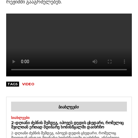
რეჟიმში გააგრძელებენ.
TAGS
VIDEO
ᲡᲘᲐᲮᲚᲔᲔᲑᲘ
ᲡᲘᲐᲮᲚᲔᲔᲑᲘ
2-ᲓᲦᲘᲐᲜᲘ ᲫᲔᲑᲜᲘᲡ ᲨᲔᲛᲓᲔᲒ, ᲘᲞᲝᲕᲔᲡ ᲓᲔᲓᲘᲡ ᲪᲮᲔᲓᲐᲠᲘ, ᲠᲝᲛᲔᲚᲘᲪ
ᲨᲕᲘᲚᲗᲐᲜ ᲔᲠᲗᲐᲓ ᲛᲓᲘᲜᲐᲠᲔ ᲮᲝᲑᲘᲡᲬᲧᲐᲚᲨᲘ ᲓᲐᲘᲮᲠᲩᲝ
2-დღიანი ძებნის შემდეგ, იპოვეს დედის ცხედარი, რომელიც
შვილთან ერთად მდინარე ხობისწყალში დაიხრჩო. არსებული