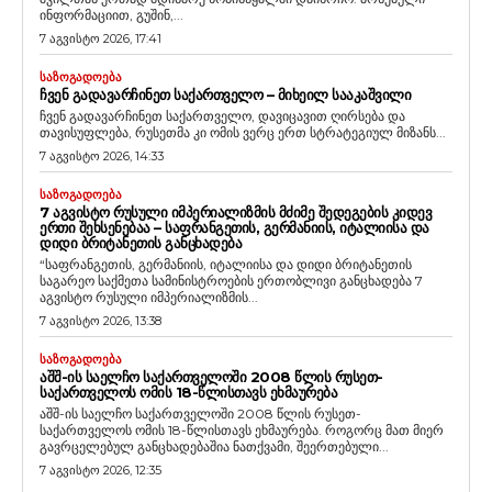
ინფორმაციით, გუშინ,...
7 აგვისტო 2026, 17:41
ᲡᲐᲖᲝᲒᲐᲓᲝᲔᲑᲐ
ᲩᲕᲔᲜ ᲒᲐᲓᲐᲕᲐᲠᲩᲘᲜᲔᲗ ᲡᲐᲥᲐᲠᲗᲕᲔᲚᲝ – ᲛᲘᲮᲔᲘᲚ ᲡᲐᲐᲙᲐᲨᲕᲘᲚᲘ
ჩვენ გადავარჩინეთ საქართველო, დავიცავით ღირსება და
თავისუფლება, რუსეთმა კი ომის ვერც ერთ სტრატეგიულ მიზანს...
7 აგვისტო 2026, 14:33
ᲡᲐᲖᲝᲒᲐᲓᲝᲔᲑᲐ
7 ᲐᲒᲕᲘᲡᲢᲝ ᲠᲣᲡᲣᲚᲘ ᲘᲛᲞᲔᲠᲘᲐᲚᲘᲖᲛᲘᲡ ᲛᲫᲘᲛᲔ ᲨᲔᲓᲔᲒᲔᲑᲘᲡ ᲙᲘᲓᲔᲕ
ᲔᲠᲗᲘ ᲨᲔᲮᲡᲔᲜᲔᲑᲐᲐ – ᲡᲐᲤᲠᲐᲜᲒᲔᲗᲘᲡ, ᲒᲔᲠᲛᲐᲜᲘᲘᲡ, ᲘᲢᲐᲚᲘᲘᲡᲐ ᲓᲐ
ᲓᲘᲓᲘ ᲑᲠᲘᲢᲐᲜᲔᲗᲘᲡ ᲒᲐᲜᲪᲮᲐᲓᲔᲑᲐ
“საფრანგეთის, გერმანიის, იტალიისა და დიდი ბრიტანეთის
საგარეო საქმეთა სამინისტროების ერთობლივი განცხადება 7
აგვისტო რუსული იმპერიალიზმის...
7 აგვისტო 2026, 13:38
ᲡᲐᲖᲝᲒᲐᲓᲝᲔᲑᲐ
ᲐᲨᲨ-ᲘᲡ ᲡᲐᲔᲚᲩᲝ ᲡᲐᲥᲐᲠᲗᲕᲔᲚᲝᲨᲘ 2008 ᲬᲚᲘᲡ ᲠᲣᲡᲔᲗ-
ᲡᲐᲥᲐᲠᲗᲕᲔᲚᲝᲡ ᲝᲛᲘᲡ 18-ᲬᲚᲘᲡᲗᲐᲕᲡ ᲔᲮᲛᲐᲣᲠᲔᲑᲐ
აშშ-ის საელჩო საქართველოში 2008 წლის რუსეთ-
საქართველოს ომის 18-წლისთავს ეხმაურება. როგორც მათ მიერ
გავრცელებულ განცხადებაშია ნათქვამი, შეერთებული...
7 აგვისტო 2026, 12:35