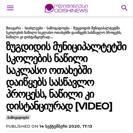
მთავარი
სიახლეები
საზოგადოება
ზუგდიდის მუნიციპალტეტში
სკოლების ნაწილი საკლასო ოთახებში დაიწყებს სასწავლო პროცესს,
ნაწილი კი დისტანციურად...
ᲖᲣᲒᲓᲘᲓᲘᲡ ᲛᲣᲜᲘᲪᲘᲞᲐᲚᲢᲔᲢᲨᲘ
ᲡᲙᲝᲚᲔᲑᲘᲡ ᲜᲐᲬᲘᲚᲘ
ᲡᲐᲙᲚᲐᲡᲝ ᲝᲗᲐᲮᲔᲑᲨᲘ
ᲓᲐᲘᲬᲧᲔᲑᲡ ᲡᲐᲡᲬᲐᲕᲚᲝ
ᲞᲠᲝᲪᲔᲡᲡ, ᲜᲐᲬᲘᲚᲘ ᲙᲘ
ᲓᲘᲡᲢᲐᲜᲪᲘᲣᲠᲐᲓ [VIDEO]
ᲡᲐᲖᲝᲒᲐᲓᲝᲔᲑᲐ
PUBLISHED ON
14 ᲡᲔᲥᲢᲔᲛᲑᲔᲠᲘ 2020, 17:13