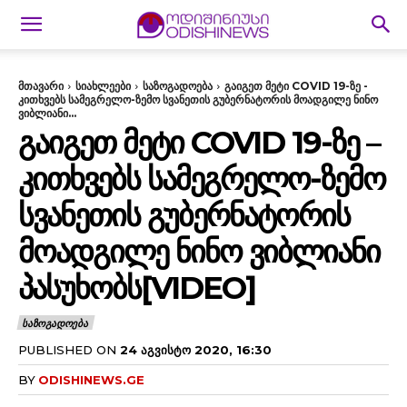
მთავარი
სიახლეები
საზოგადოება
გაიგეთ მეტი COVID 19-ზე -
კითხვებს სამეგრელო-ზემო სვანეთის გუბერნატორის მოადგილე ნინო
ვიბლიანი...
ᲒᲐᲘᲒᲔᲗ ᲛᲔᲢᲘ COVID 19-ᲖᲔ –
ᲙᲘᲗᲮᲕᲔᲑᲡ ᲡᲐᲛᲔᲒᲠᲔᲚᲝ-ᲖᲔᲛᲝ
ᲡᲕᲐᲜᲔᲗᲘᲡ ᲒᲣᲑᲔᲠᲜᲐᲢᲝᲠᲘᲡ
ᲛᲝᲐᲓᲒᲘᲚᲔ ᲜᲘᲜᲝ ᲕᲘᲑᲚᲘᲐᲜᲘ
ᲞᲐᲡᲣᲮᲝᲑᲡ[VIDEO]
ᲡᲐᲖᲝᲒᲐᲓᲝᲔᲑᲐ
PUBLISHED ON
24 ᲐᲒᲕᲘᲡᲢᲝ 2020, 16:30
BY
ODISHINEWS.GE