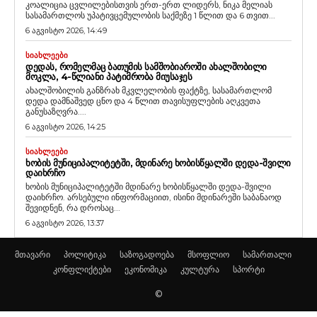
კოალიცია ცვლილებისთვის ერთ-ერთ ლიდერს, ნიკა მელიას
სასამართლოს უპატივცემულობის საქმეზე 1 წლით და 6 თვით...
6 აგვისტო 2026, 14:49
ᲡᲘᲐᲮᲚᲔᲔᲑᲘ
ᲓᲔᲓᲐᲡ, ᲠᲝᲛᲔᲚᲛᲐᲪ ᲑᲐᲗᲣᲛᲘᲡ ᲡᲐᲛᲨᲝᲑᲘᲐᲠᲝᲨᲘ ᲐᲮᲐᲚᲨᲝᲑᲘᲚᲘ
ᲛᲝᲙᲚᲐ, 4-ᲬᲚᲘᲐᲜᲘ ᲞᲐᲢᲘᲛᲠᲝᲑᲐ ᲛᲘᲣᲡᲐᲯᲔᲡ
ახალშობილის განზრახ მკვლელობის ფაქტზე, სასამართლომ
დედა დამნაშვედ ცნო და 4 წლით თავისუფლების აღკვეთა
განუსაზღვრა....
6 აგვისტო 2026, 14:25
ᲡᲘᲐᲮᲚᲔᲔᲑᲘ
ᲮᲝᲑᲘᲡ ᲛᲣᲜᲘᲪᲘᲞᲐᲚᲘᲢᲔᲢᲨᲘ, ᲛᲓᲘᲜᲐᲠᲔ ᲮᲝᲑᲘᲡᲬᲧᲐᲚᲨᲘ ᲓᲔᲓᲐ-ᲨᲕᲘᲚᲘ
ᲓᲐᲘᲮᲠᲩᲝ
ხობის მუნიციპალიტეტში მდინარე ხობისწყალში დედა-შვილი
დაიხრჩო. არსებული ინფორმაციით, ისინი მდინარეში საბანაოდ
შევიდნენ, რა დროსაც...
6 აგვისტო 2026, 13:37
მთავარი
პოლიტიკა
საზოგადოება
მსოფლიო
სამართალი
კონფლიქტები
ეკონომიკა
კულტურა
სპორტი
©