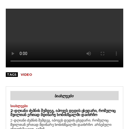
TAGS
VIDEO
ᲡᲘᲐᲮᲚᲔᲔᲑᲘ
ᲡᲘᲐᲮᲚᲔᲔᲑᲘ
2-ᲓᲦᲘᲐᲜᲘ ᲫᲔᲑᲜᲘᲡ ᲨᲔᲛᲓᲔᲒ, ᲘᲞᲝᲕᲔᲡ ᲓᲔᲓᲘᲡ ᲪᲮᲔᲓᲐᲠᲘ, ᲠᲝᲛᲔᲚᲘᲪ
ᲨᲕᲘᲚᲗᲐᲜ ᲔᲠᲗᲐᲓ ᲛᲓᲘᲜᲐᲠᲔ ᲮᲝᲑᲘᲡᲬᲧᲐᲚᲨᲘ ᲓᲐᲘᲮᲠᲩᲝ
2-დღიანი ძებნის შემდეგ, იპოვეს დედის ცხედარი, რომელიც
შვილთან ერთად მდინარე ხობისწყალში დაიხრჩო. არსებული
ინფორმაციით, გუშინ,...