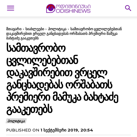
მთავარი
სიახლეები
პოლიტიკა
სამთავრობო ცვლილებებთან
დაკავშირებით ვრცელ განცხადებას ორშაბათს პრემიერი მამუკა
ბახტაძე გააკეთებს
ᲡᲐᲛᲗᲐᲕᲠᲝᲑᲝ
ᲪᲕᲚᲘᲚᲔᲑᲔᲑᲗᲐᲜ
ᲓᲐᲙᲐᲕᲨᲘᲠᲔᲑᲘᲗ ᲕᲠᲪᲔᲚ
ᲒᲐᲜᲪᲮᲐᲓᲔᲑᲐᲡ ᲝᲠᲨᲐᲑᲐᲗᲡ
ᲞᲠᲔᲛᲘᲔᲠᲘ ᲛᲐᲛᲣᲙᲐ ᲑᲐᲮᲢᲐᲫᲔ
ᲒᲐᲐᲙᲔᲗᲔᲑᲡ
ᲞᲝᲚᲘᲢᲘᲙᲐ
PUBLISHED ON
1 ᲡᲔᲥᲢᲔᲛᲑᲔᲠᲘ 2019, 20:54