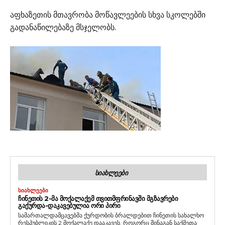
აფხაზეთის მთავრობა მოწავლეების სხვა სკოლებში
გადანაწილებაზე მსჯელობს.
ᲡᲘᲐᲮᲚᲔᲔᲑᲘ
ᲡᲘᲐᲮᲚᲔᲔᲑᲘ
ᲩᲘᲜᲔᲗᲘᲡ 2-ᲛᲐ ᲛᲝᲥᲐᲚᲐᲥᲔᲛ ᲗᲕᲘᲗᲛᲤᲠᲘᲜᲐᲕᲨᲘ ᲛᲒᲖᲐᲕᲠᲔᲑᲘ
ᲒᲐᲥᲣᲠᲓᲐ-ᲓᲐᲙᲐᲕᲔᲑᲣᲚᲘᲐ ᲝᲠᲘ ᲞᲘᲠᲘ
სამართალდამცავებმა ქურდობის ბრალდებით ჩინეთის სახალხო
რესპუბლიკის 2 მოქალაქე დააკავეს. როგორც შინაგან საქმეთა