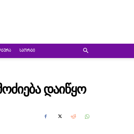
ᲚᲢᲣᲠᲐ
ᲡᲞᲝᲠᲢᲘ
ᲛᲝᲫᲘᲔᲑᲐ ᲓᲐᲘᲬᲧᲝ