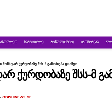
ᲛᲡᲝᲤᲚᲘᲝ
ᲡᲐᲛᲐᲠᲗᲐᲚᲘ
ᲙᲝᲜᲤᲚᲘᲥᲢᲔᲑᲘ
ᲔᲙᲝᲜᲝᲛᲘᲙᲐ
ᲙᲣ
ი მომხდარ ქურდობაზე შსს-მ გამოძიება დაიწყო
ᲐᲠ ᲥᲣᲠᲓᲝᲑᲐᲖᲔ ᲨᲡᲡ-Მ ᲒᲐ
Y
ODISHINEWS.GE