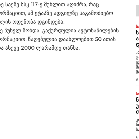
 საქმე სსკ 117-ე მუხლით აღიძრა, რაც
ორმაციით, ამ ეტაპზე ადგილზე საგამოძიებო
ალის ოდენობა დგინდება.
Ს
აზე წუხელ მოხდა. გაქურდულია ავტონაწილების
Ს
Ა
ფორმაციით, წაღებულია დაახლოებით 50 ათას
 ასევე 2000 ლარამდე თანხა.
„
გ
ე
მ
მ
6
Ს
Ნ
Უ
Თ
კ
ნ
ს
6