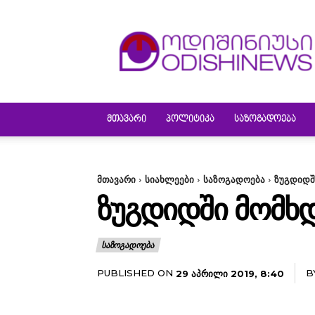
ODISHINEWS
ᲛᲗᲐᲕᲐᲠᲘ
ᲞᲝᲚᲘᲢᲘᲙᲐ
ᲡᲐᲖᲝᲒᲐᲓᲝᲔᲑᲐ
მთავარი
სიახლეები
საზოგადოება
ზუგდიდშ
ᲖᲣᲒᲓᲘᲓᲨᲘ ᲛᲝᲛᲮᲓ
ᲡᲐᲖᲝᲒᲐᲓᲝᲔᲑᲐ
PUBLISHED ON
B
29 ᲐᲞᲠᲘᲚᲘ 2019, 8:40