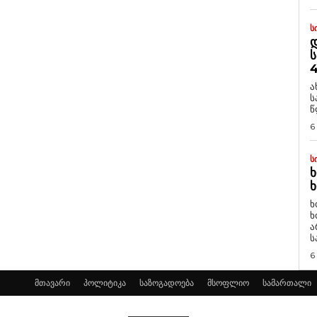
Ს
Დ
Ს
4
ა
ს
წ
6
Ს
Ხ
Ხ
ხ
ხ
ა
ს
6
მთავარი
პოლიტიკა
საზოგადოება
მსოფლიო
სამართალი