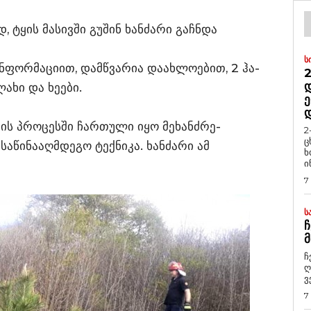
 ტყის მასივში გუშინ ხანძარი გაჩნდა
Ს
ინფორმაციით, დამწვარია დაახლოებით, 2 ჰა-
2
Დ
ახი და ხეები.
Ე
ბის პროცესში ჩართული იყო მეხანძრე-
2
ც
აწინააღმდეგო ტექნიკა. ხანძარი ამ
ხ
ი
7
Ს
Ჩ
Მ
ჩ
ღ
ვ
7