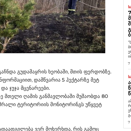
Ს
7
Მ
Შ
Გ
Ბ
“
ბ
ე
ი
7
 გაჩნდა გუდამაყრის ხეობაში, მთის ფერდობზე.
Ს
ინფორმაციით, დამწვარია 5 ჰექტარზე მეტ
Ა
ა ჯუჯა მცენარეები.
Წ
Წ
ლზე მთელი ღამის განმავლობაში მუშაობდა 80
ა
ნძრალი ტერიტორიის მონიტორინგს უწყვეტ
რ
ეხმაუ
გ
7
ადაადგილება ვერ მოხერხდა, რის გამოც