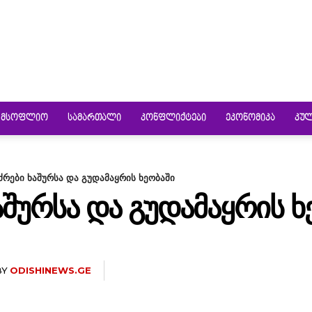
ᲛᲡᲝᲤᲚᲘᲝ
ᲡᲐᲛᲐᲠᲗᲐᲚᲘ
ᲙᲝᲜᲤᲚᲘᲥᲢᲔᲑᲘ
ᲔᲙᲝᲜᲝᲛᲘᲙᲐ
ᲙᲣ
ძრები ხაშურსა და გუდამაყრის ხეობაში
ᲐᲨᲣᲠᲡᲐ ᲓᲐ ᲒᲣᲓᲐᲛᲐᲧᲠᲘᲡ Ხ
BY
ODISHINEWS.GE