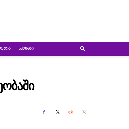
ᲚᲢᲣᲠᲐ
ᲡᲞᲝᲠᲢᲘ
ᲔᲝᲑᲐᲨᲘ