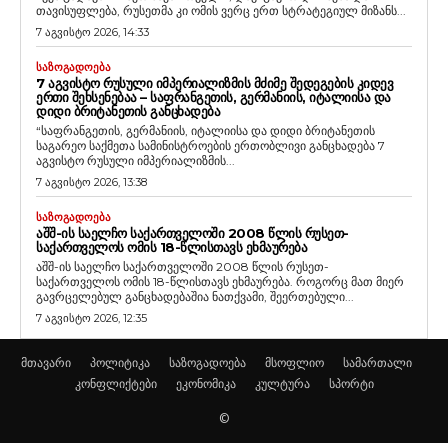
თავისუფლება, რუსეთმა კი ომის ვერც ერთ სტრატეგიულ მიზანს...
7 აგვისტო 2026, 14:33
ᲡᲐᲖᲝᲒᲐᲓᲝᲔᲑᲐ
7 ᲐᲒᲕᲘᲡᲢᲝ ᲠᲣᲡᲣᲚᲘ ᲘᲛᲞᲔᲠᲘᲐᲚᲘᲖᲛᲘᲡ ᲛᲫᲘᲛᲔ ᲨᲔᲓᲔᲒᲔᲑᲘᲡ ᲙᲘᲓᲔᲕ
ᲔᲠᲗᲘ ᲨᲔᲮᲡᲔᲜᲔᲑᲐᲐ – ᲡᲐᲤᲠᲐᲜᲒᲔᲗᲘᲡ, ᲒᲔᲠᲛᲐᲜᲘᲘᲡ, ᲘᲢᲐᲚᲘᲘᲡᲐ ᲓᲐ
ᲓᲘᲓᲘ ᲑᲠᲘᲢᲐᲜᲔᲗᲘᲡ ᲒᲐᲜᲪᲮᲐᲓᲔᲑᲐ
“საფრანგეთის, გერმანიის, იტალიისა და დიდი ბრიტანეთის
საგარეო საქმეთა სამინისტროების ერთობლივი განცხადება 7
აგვისტო რუსული იმპერიალიზმის...
7 აგვისტო 2026, 13:38
ᲡᲐᲖᲝᲒᲐᲓᲝᲔᲑᲐ
ᲐᲨᲨ-ᲘᲡ ᲡᲐᲔᲚᲩᲝ ᲡᲐᲥᲐᲠᲗᲕᲔᲚᲝᲨᲘ 2008 ᲬᲚᲘᲡ ᲠᲣᲡᲔᲗ-
ᲡᲐᲥᲐᲠᲗᲕᲔᲚᲝᲡ ᲝᲛᲘᲡ 18-ᲬᲚᲘᲡᲗᲐᲕᲡ ᲔᲮᲛᲐᲣᲠᲔᲑᲐ
აშშ-ის საელჩო საქართველოში 2008 წლის რუსეთ-
საქართველოს ომის 18-წლისთავს ეხმაურება. როგორც მათ მიერ
გავრცელებულ განცხადებაშია ნათქვამი, შეერთებული...
7 აგვისტო 2026, 12:35
მთავარი
პოლიტიკა
საზოგადოება
მსოფლიო
სამართალი
კონფლიქტები
ეკონომიკა
კულტურა
სპორტი
©