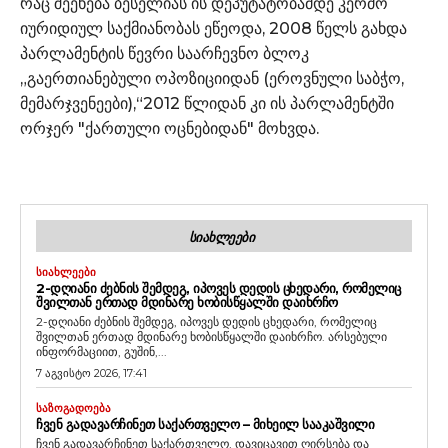
რაც შეეხება ბესელიას ის დეპუტატობამდე კერძო
იურიდიულ საქმიანობას ეწეოდა, 2008 წელს გახდა
პარლამენტის წევრი საარჩევნო ბლოკ
„გაერთიანებული ოპოზიციიდან (ეროვნული საბჭო,
მემარჯვენეები),“2012 წლიდან კი ის პარლამენტში
ორჯერ "ქართული ოცნებიდან" მოხვდა.
ᲡᲘᲐᲮᲚᲔᲔᲑᲘ
ᲡᲘᲐᲮᲚᲔᲔᲑᲘ
2-ᲓᲦᲘᲐᲜᲘ ᲫᲔᲑᲜᲘᲡ ᲨᲔᲛᲓᲔᲒ, ᲘᲞᲝᲕᲔᲡ ᲓᲔᲓᲘᲡ ᲪᲮᲔᲓᲐᲠᲘ, ᲠᲝᲛᲔᲚᲘᲪ
ᲨᲕᲘᲚᲗᲐᲜ ᲔᲠᲗᲐᲓ ᲛᲓᲘᲜᲐᲠᲔ ᲮᲝᲑᲘᲡᲬᲧᲐᲚᲨᲘ ᲓᲐᲘᲮᲠᲩᲝ
2-დღიანი ძებნის შემდეგ, იპოვეს დედის ცხედარი, რომელიც
შვილთან ერთად მდინარე ხობისწყალში დაიხრჩო. არსებული
ინფორმაციით, გუშინ,...
7 აგვისტო 2026, 17:41
ᲡᲐᲖᲝᲒᲐᲓᲝᲔᲑᲐ
ᲩᲕᲔᲜ ᲒᲐᲓᲐᲕᲐᲠᲩᲘᲜᲔᲗ ᲡᲐᲥᲐᲠᲗᲕᲔᲚᲝ – ᲛᲘᲮᲔᲘᲚ ᲡᲐᲐᲙᲐᲨᲕᲘᲚᲘ
ჩვენ გადავარჩინეთ საქართველო, დავიცავით ღირსება და