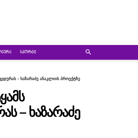
ᲚᲢᲣᲠᲐ
ᲡᲞᲝᲠᲢᲘ
ედურას - ხაზარაძე ანაკლიის პროექტზე
ᲧᲐᲛᲡ
Ს – ᲮᲐᲖᲐᲠᲐᲫᲔ