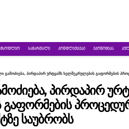
ᲛᲡᲝᲤᲚᲘᲝ
ᲡᲐᲛᲐᲠᲗᲐᲚᲘ
ᲙᲝᲜᲤᲚᲘᲥᲢᲔᲑᲘ
ᲔᲙᲝᲜᲝᲛᲘᲙᲐ
ᲙᲣ
ი გამოძიება, პირდაპირ ურტყამს ხელშეკრულების გაფორმების პროც
ᲛᲝᲫᲘᲔᲑᲐ, ᲞᲘᲠᲓᲐᲞᲘᲠ ᲣᲠᲢ
ᲒᲐᲤᲝᲠᲛᲔᲑᲘᲡ ᲞᲠᲝᲪᲔᲓᲣᲠᲐ
ᲢᲖᲔ ᲡᲐᲣᲑᲠᲝᲑᲡ