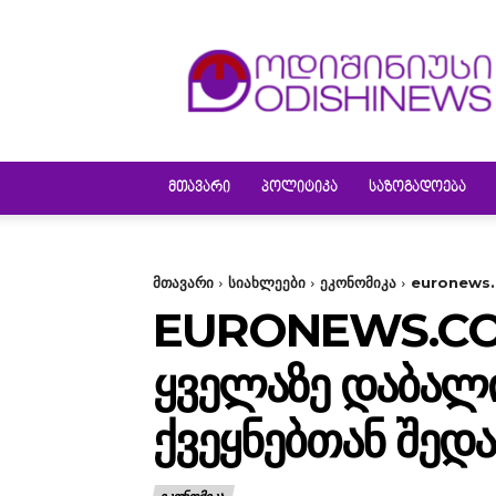
ODISHINEWS
ᲛᲗᲐᲕᲐᲠᲘ
ᲞᲝᲚᲘᲢᲘᲙᲐ
ᲡᲐᲖᲝᲒᲐᲓᲝᲔᲑᲐ
მთავარი
სიახლეები
ეკონომიკა
euronews.c
EURONEWS.COM
ᲧᲕᲔᲚᲐᲖᲔ ᲓᲐᲑᲐᲚᲘ
ᲥᲕᲔᲧᲜᲔᲑᲗᲐᲜ ᲨᲔᲓ