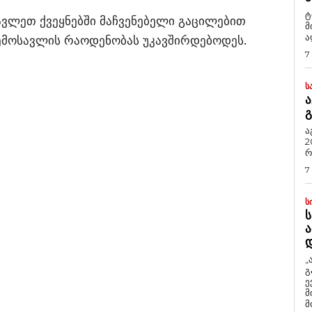
ტ
ავლეთ ქვეყნებში მაჩვენებელი გაცილებით
მ
ა
ემოსავლის რაოდენობას უკავშირდებოდეს.
7
Ს
Ა
Გ
ა
2
რ
7
Ს
Ს
Ა
„
გ
ე
მ
მ