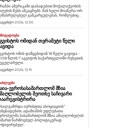
რამპი ამერიკაში დაბადებით მოქალაქეობის
იღების წესს ამკაცრებს. მან ხელი მოაწერა ორ
ღმასრულებელ განკარგულებას, რომლებიც...
 აგვისტო 2026, 12:30
ᲐᲖᲝᲒᲐᲓᲝᲔᲑᲐ
ᲒᲕᲘᲡᲢᲝᲡ ᲝᲛᲘᲓᲐᲜ ᲗᲕᲠᲐᲛᲔᲢᲘ ᲬᲔᲚᲘ
ᲐᲕᲘᲓᲐ
გვისტოს ომის დაწყებიდან 18 წელი გავიდა -
008 წლის 7 აგვიტოს საქართველოში რუსეთის
ეგულარული...
 აგვისტო 2026, 12:19
ᲘᲐᲮᲚᲔᲔᲑᲘ
ᲐᲘᲐ-ᲔᲕᲠᲝᲡᲐᲡᲐᲛᲐᲠᲗᲚᲝᲛ ᲛᲖᲘᲐ
ᲛᲐᲦᲚᲝᲑᲔᲚᲘᲡ ᲛᲔᲝᲗᲮᲔ ᲡᲐᲩᲘᲕᲐᲠᲘ
ᲓᲐᲐᲠᲔᲒᲘᲡᲢᲠᲘᲠᲐ
ახალგაზრდა იურისტთა ასოციაციის“
ანცხადებით, ადამიანის უფლებათა
ვროპულმა სასამართლომ მზია ამაღლობელის
იმართ წარმოებულ პოლიტიკურად
ოტივირებულ...