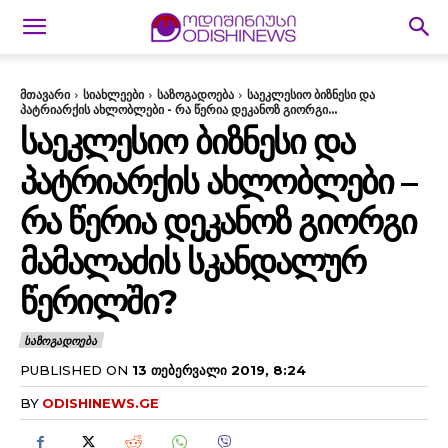
მთავარი
სიახლეები
საზოგადოება
საეკლესიო ბიზნესი და
პატრიარქის ახლობლები - რა წერია დეკანოზ გიორგი...
ᲡᲐᲔᲙᲚᲔᲡᲘᲝ ᲑᲘᲖᲜᲔᲡᲘ ᲓᲐ
ᲞᲐᲢᲠᲘᲐᲠᲥᲘᲡ ᲐᲮᲚᲝᲑᲚᲔᲑᲘ –
ᲠᲐ ᲬᲔᲠᲘᲐ ᲓᲔᲙᲐᲜᲝᲖ ᲒᲘᲝᲠᲒᲘ
ᲛᲐᲛᲐᲚᲐᲫᲘᲡ ᲡᲙᲐᲜᲓᲐᲚᲣᲠ
ᲬᲔᲠᲘᲚᲨᲘ?
ᲡᲐᲖᲝᲒᲐᲓᲝᲔᲑᲐ
PUBLISHED ON
13 ᲗᲔᲑᲔᲠᲕᲐᲚᲘ 2019, 8:24
BY
ODISHINEWS.GE