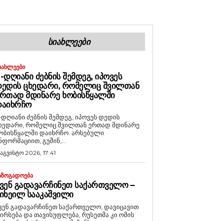
ᲡᲘᲐᲮᲚᲔᲔᲑᲘ
ᲘᲐᲮᲚᲔᲔᲑᲘ
-ᲓᲦᲘᲐᲜᲘ ᲫᲔᲑᲜᲘᲡ ᲨᲔᲛᲓᲔᲒ, ᲘᲞᲝᲕᲔᲡ
ᲔᲓᲘᲡ ᲪᲮᲔᲓᲐᲠᲘ, ᲠᲝᲛᲔᲚᲘᲪ ᲨᲕᲘᲚᲗᲐᲜ
ᲠᲗᲐᲓ ᲛᲓᲘᲜᲐᲠᲔ ᲮᲝᲑᲘᲡᲬᲧᲐᲚᲨᲘ
ᲓᲐᲘᲮᲠᲩᲝ
-დღიანი ძებნის შემდეგ, იპოვეს დედის
ხედარი, რომელიც შვილთან ერთად მდინარე
ობისწყალში დაიხრჩო. არსებული
ნფორმაციით, გუშინ,...
 აგვისტო 2026, 17:41
ᲐᲖᲝᲒᲐᲓᲝᲔᲑᲐ
ᲕᲔᲜ ᲒᲐᲓᲐᲕᲐᲠᲩᲘᲜᲔᲗ ᲡᲐᲥᲐᲠᲗᲕᲔᲚᲝ –
ᲘᲮᲔᲘᲚ ᲡᲐᲐᲙᲐᲨᲕᲘᲚᲘ
ვენ გადავარჩინეთ საქართველო, დავიცავით
ირსება და თავისუფლება, რუსეთმა კი ომის