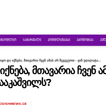
ᲛᲡᲝᲤᲚᲘᲝ
ᲡᲐᲛᲐᲠᲗᲐᲚᲘ
ᲙᲝᲜᲤᲚᲘᲥᲢᲔᲑᲘ
ᲔᲙᲝᲜᲝᲛᲘᲙᲐ
ᲙᲣ
ყო და იქნება, მთავარია ჩვენ ამას არ შევეგუოთ - ვინ უღალატა...
ᲥᲜᲔᲑᲐ, ᲛᲗᲐᲕᲐᲠᲘᲐ ᲩᲕᲔᲜ Ა
ᲡᲐᲐᲙᲐᲨᲕᲘᲚᲡ?
ODISHINEWS.GE