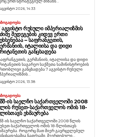
ერც ერთ სტრატეგიულ მიზანს...
 აგვისტო 2026, 14:33
ᲐᲖᲝᲒᲐᲓᲝᲔᲑᲐ
 ᲐᲒᲕᲘᲡᲢᲝ ᲠᲣᲡᲣᲚᲘ ᲘᲛᲞᲔᲠᲘᲐᲚᲘᲖᲛᲘᲡ
ᲫᲘᲛᲔ ᲨᲔᲓᲔᲒᲔᲑᲘᲡ ᲙᲘᲓᲔᲕ ᲔᲠᲗᲘ
ᲔᲮᲡᲔᲜᲔᲑᲐᲐ – ᲡᲐᲤᲠᲐᲜᲒᲔᲗᲘᲡ,
ᲔᲠᲛᲐᲜᲘᲘᲡ, ᲘᲢᲐᲚᲘᲘᲡᲐ ᲓᲐ ᲓᲘᲓᲘ
ᲠᲘᲢᲐᲜᲔᲗᲘᲡ ᲒᲐᲜᲪᲮᲐᲓᲔᲑᲐ
საფრანგეთის, გერმანიის, იტალიისა და დიდი
რიტანეთის საგარეო საქმეთა სამინისტროების
რთობლივი განცხადება 7 აგვისტო რუსული
მპერიალიზმის...
 აგვისტო 2026, 13:38
ᲐᲖᲝᲒᲐᲓᲝᲔᲑᲐ
ᲨᲨ-ᲘᲡ ᲡᲐᲔᲚᲩᲝ ᲡᲐᲥᲐᲠᲗᲕᲔᲚᲝᲨᲘ 2008
ᲚᲘᲡ ᲠᲣᲡᲔᲗ-ᲡᲐᲥᲐᲠᲗᲕᲔᲚᲝᲡ ᲝᲛᲘᲡ 18-
ᲚᲘᲡᲗᲐᲕᲡ ᲔᲮᲛᲐᲣᲠᲔᲑᲐ
შშ-ის საელჩო საქართველოში 2008 წლის
უსეთ-საქართველოს ომის 18-წლისთავს
რება. როგორც მათ მიერ გავრცელებულ
ანცხადებაშია ნათქვამი, შეერთებული...