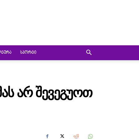
ᲚᲢᲣᲠᲐ
ᲡᲞᲝᲠᲢᲘ
ᲛᲐᲡ ᲐᲠ ᲨᲔᲕᲔᲒᲣᲝᲗ