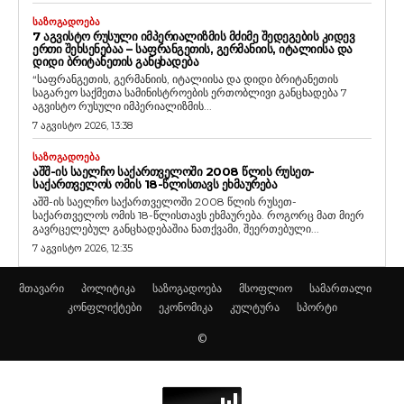
ᲡᲐᲖᲝᲒᲐᲓᲝᲔᲑᲐ
7 ᲐᲒᲕᲘᲡᲢᲝ ᲠᲣᲡᲣᲚᲘ ᲘᲛᲞᲔᲠᲘᲐᲚᲘᲖᲛᲘᲡ ᲛᲫᲘᲛᲔ ᲨᲔᲓᲔᲒᲔᲑᲘᲡ ᲙᲘᲓᲔᲕ
ᲔᲠᲗᲘ ᲨᲔᲮᲡᲔᲜᲔᲑᲐᲐ – ᲡᲐᲤᲠᲐᲜᲒᲔᲗᲘᲡ, ᲒᲔᲠᲛᲐᲜᲘᲘᲡ, ᲘᲢᲐᲚᲘᲘᲡᲐ ᲓᲐ
ᲓᲘᲓᲘ ᲑᲠᲘᲢᲐᲜᲔᲗᲘᲡ ᲒᲐᲜᲪᲮᲐᲓᲔᲑᲐ
“საფრანგეთის, გერმანიის, იტალიისა და დიდი ბრიტანეთის
საგარეო საქმეთა სამინისტროების ერთობლივი განცხადება 7
აგვისტო რუსული იმპერიალიზმის...
7 აგვისტო 2026, 13:38
ᲡᲐᲖᲝᲒᲐᲓᲝᲔᲑᲐ
ᲐᲨᲨ-ᲘᲡ ᲡᲐᲔᲚᲩᲝ ᲡᲐᲥᲐᲠᲗᲕᲔᲚᲝᲨᲘ 2008 ᲬᲚᲘᲡ ᲠᲣᲡᲔᲗ-
ᲡᲐᲥᲐᲠᲗᲕᲔᲚᲝᲡ ᲝᲛᲘᲡ 18-ᲬᲚᲘᲡᲗᲐᲕᲡ ᲔᲮᲛᲐᲣᲠᲔᲑᲐ
აშშ-ის საელჩო საქართველოში 2008 წლის რუსეთ-
საქართველოს ომის 18-წლისთავს ეხმაურება. როგორც მათ მიერ
გავრცელებულ განცხადებაშია ნათქვამი, შეერთებული...
7 აგვისტო 2026, 12:35
მთავარი
პოლიტიკა
საზოგადოება
მსოფლიო
სამართალი
კონფლიქტები
ეკონომიკა
კულტურა
სპორტი
©