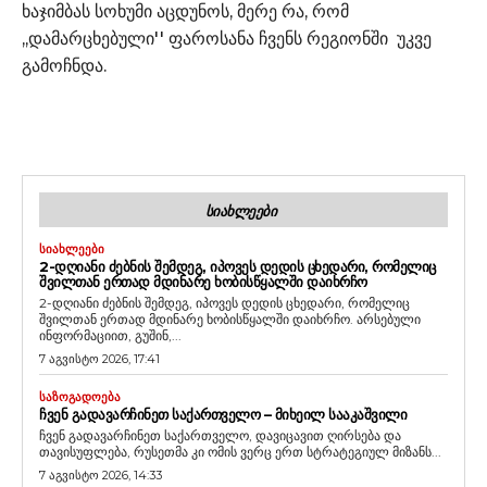
ხაჯიმბას სოხუმი აცდუნოს, მერე რა, რომ
,,დამარცხებული'' ფაროსანა ჩვენს რეგიონში უკვე
გამოჩნდა.
ᲡᲘᲐᲮᲚᲔᲔᲑᲘ
ᲡᲘᲐᲮᲚᲔᲔᲑᲘ
2-ᲓᲦᲘᲐᲜᲘ ᲫᲔᲑᲜᲘᲡ ᲨᲔᲛᲓᲔᲒ, ᲘᲞᲝᲕᲔᲡ ᲓᲔᲓᲘᲡ ᲪᲮᲔᲓᲐᲠᲘ, ᲠᲝᲛᲔᲚᲘᲪ
ᲨᲕᲘᲚᲗᲐᲜ ᲔᲠᲗᲐᲓ ᲛᲓᲘᲜᲐᲠᲔ ᲮᲝᲑᲘᲡᲬᲧᲐᲚᲨᲘ ᲓᲐᲘᲮᲠᲩᲝ
2-დღიანი ძებნის შემდეგ, იპოვეს დედის ცხედარი, რომელიც
შვილთან ერთად მდინარე ხობისწყალში დაიხრჩო. არსებული
ინფორმაციით, გუშინ,...
7 აგვისტო 2026, 17:41
ᲡᲐᲖᲝᲒᲐᲓᲝᲔᲑᲐ
ᲩᲕᲔᲜ ᲒᲐᲓᲐᲕᲐᲠᲩᲘᲜᲔᲗ ᲡᲐᲥᲐᲠᲗᲕᲔᲚᲝ – ᲛᲘᲮᲔᲘᲚ ᲡᲐᲐᲙᲐᲨᲕᲘᲚᲘ
ჩვენ გადავარჩინეთ საქართველო, დავიცავით ღირსება და
თავისუფლება, რუსეთმა კი ომის ვერც ერთ სტრატეგიულ მიზანს...
7 აგვისტო 2026, 14:33