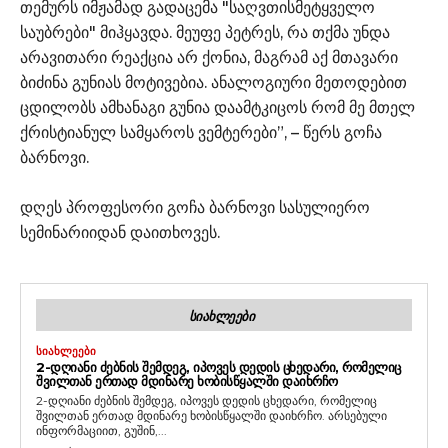
თემურს იმჟამად გადაცემა "საღვთისმეტყველო
საუბრები" მიჰყავდა. მეუფე პეტრეს, რა თქმა უნდა
არავითარი რეაქცია არ ქონია, მაგრამ აქ მთავარი
ბიძინა გუნიას მოტივებია. ანალოგიური მეთოდებით
ცდილობს ამხანაგი გუნია დაამტკიცოს რომ მე მთელ
ქრისტიანულ სამყაროს ვემტერები”, – წერს გოჩა
ბარნოვი.
დღეს პროფესორი გოჩა ბარნოვი სასულიერო
სემინარიიდან დაითხოვეს.
ᲡᲘᲐᲮᲚᲔᲔᲑᲘ
ᲡᲘᲐᲮᲚᲔᲔᲑᲘ
2-ᲓᲦᲘᲐᲜᲘ ᲫᲔᲑᲜᲘᲡ ᲨᲔᲛᲓᲔᲒ, ᲘᲞᲝᲕᲔᲡ ᲓᲔᲓᲘᲡ ᲪᲮᲔᲓᲐᲠᲘ, ᲠᲝᲛᲔᲚᲘᲪ
ᲨᲕᲘᲚᲗᲐᲜ ᲔᲠᲗᲐᲓ ᲛᲓᲘᲜᲐᲠᲔ ᲮᲝᲑᲘᲡᲬᲧᲐᲚᲨᲘ ᲓᲐᲘᲮᲠᲩᲝ
2-დღიანი ძებნის შემდეგ, იპოვეს დედის ცხედარი, რომელიც
შვილთან ერთად მდინარე ხობისწყალში დაიხრჩო. არსებული
ინფორმაციით, გუშინ,...