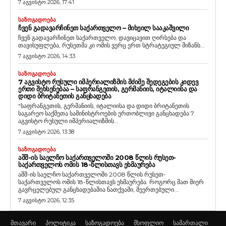
7 აგვისტო 2026, 17:41
ᲡᲐᲖᲝᲒᲐᲓᲝᲔᲑᲐ
ᲩᲕᲔᲜ ᲒᲐᲓᲐᲕᲐᲠᲩᲘᲜᲔᲗ ᲡᲐᲥᲐᲠᲗᲕᲔᲚᲝ – ᲛᲘᲮᲔᲘᲚ ᲡᲐᲐᲙᲐᲨᲕᲘᲚᲘ
ჩვენ გადავარჩინეთ საქართველო, დავიცავით ღირსება და
თავისუფლება, რუსეთმა კი ომის ვერც ერთ სტრატეგიულ მიზანს...
7 აგვისტო 2026, 14:33
ᲡᲐᲖᲝᲒᲐᲓᲝᲔᲑᲐ
7 ᲐᲒᲕᲘᲡᲢᲝ ᲠᲣᲡᲣᲚᲘ ᲘᲛᲞᲔᲠᲘᲐᲚᲘᲖᲛᲘᲡ ᲛᲫᲘᲛᲔ ᲨᲔᲓᲔᲒᲔᲑᲘᲡ ᲙᲘᲓᲔᲕ
ᲔᲠᲗᲘ ᲨᲔᲮᲡᲔᲜᲔᲑᲐᲐ – ᲡᲐᲤᲠᲐᲜᲒᲔᲗᲘᲡ, ᲒᲔᲠᲛᲐᲜᲘᲘᲡ, ᲘᲢᲐᲚᲘᲘᲡᲐ ᲓᲐ
ᲓᲘᲓᲘ ᲑᲠᲘᲢᲐᲜᲔᲗᲘᲡ ᲒᲐᲜᲪᲮᲐᲓᲔᲑᲐ
“საფრანგეთის, გერმანიის, იტალიისა და დიდი ბრიტანეთის
საგარეო საქმეთა სამინისტროების ერთობლივი განცხადება 7
აგვისტო რუსული იმპერიალიზმის...
7 აგვისტო 2026, 13:38
ᲡᲐᲖᲝᲒᲐᲓᲝᲔᲑᲐ
ᲐᲨᲨ-ᲘᲡ ᲡᲐᲔᲚᲩᲝ ᲡᲐᲥᲐᲠᲗᲕᲔᲚᲝᲨᲘ 2008 ᲬᲚᲘᲡ ᲠᲣᲡᲔᲗ-
ᲡᲐᲥᲐᲠᲗᲕᲔᲚᲝᲡ ᲝᲛᲘᲡ 18-ᲬᲚᲘᲡᲗᲐᲕᲡ ᲔᲮᲛᲐᲣᲠᲔᲑᲐ
აშშ-ის საელჩო საქართველოში 2008 წლის რუსეთ-
საქართველოს ომის 18-წლისთავს ეხმაურება. როგორც მათ მიერ
გავრცელებულ განცხადებაშია ნათქვამი, შეერთებული...
7 აგვისტო 2026, 12:35
მთავარი
პოლიტიკა
საზოგადოება
მსოფლიო
სამართალი