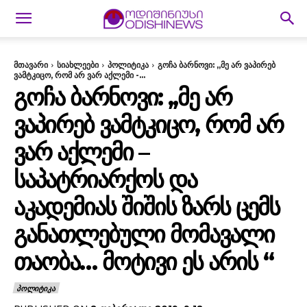
მთავარი
სიახლეები
პოლიტიკა
გოჩა ბარნოვი: ,,მე არ ვაპირებ
ვამტკიცო, რომ არ ვარ აქლემი -...
ᲒᲝᲩᲐ ᲑᲐᲠᲜᲝᲕᲘ: ,,ᲛᲔ ᲐᲠ
ᲕᲐᲞᲘᲠᲔᲑ ᲕᲐᲛᲢᲙᲘᲪᲝ, ᲠᲝᲛ ᲐᲠ
ᲕᲐᲠ ᲐᲥᲚᲔᲛᲘ –
ᲡᲐᲞᲐᲢᲠᲘᲐᲠᲥᲝᲡ ᲓᲐ
ᲐᲙᲐᲓᲔᲛᲘᲐᲡ ᲨᲘᲨᲘᲡ ᲖᲐᲠᲡ ᲪᲔᲛᲡ
ᲒᲐᲜᲐᲗᲚᲔᲑᲣᲚᲘ ᲛᲝᲛᲐᲕᲐᲚᲘ
ᲗᲐᲝᲑᲐ… ᲛᲝᲢᲘᲕᲘ ᲔᲡ ᲐᲠᲘᲡ “
ᲞᲝᲚᲘᲢᲘᲙᲐ