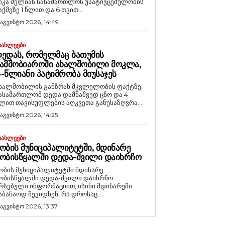
იკა მელიას სასამართლოს უპატივცემულობის
აქმეზე 1 წლით და 6 თვით...
 აგვისტო 2026, 14:49
ᲘᲐᲮᲚᲔᲔᲑᲘ
ᲔᲓᲐᲡ, ᲠᲝᲛᲔᲚᲛᲐᲪ ᲑᲐᲗᲣᲛᲘᲡ
ᲐᲛᲨᲝᲑᲘᲐᲠᲝᲨᲘ ᲐᲮᲐᲚᲨᲝᲑᲘᲚᲘ ᲛᲝᲙᲚᲐ,
-ᲬᲚᲘᲐᲜᲘ ᲞᲐᲢᲘᲛᲠᲝᲑᲐ ᲛᲘᲣᲡᲐᲯᲔᲡ
ხალშობილის განზრახ მკვლელობის ფაქტზე,
ასამართლომ დედა დამნაშვედ ცნო და 4
ლით თავისუფლების აღკვეთა განუსაზღვრა....
 აგვისტო 2026, 14:25
ᲘᲐᲮᲚᲔᲔᲑᲘ
ᲝᲑᲘᲡ ᲛᲣᲜᲘᲪᲘᲞᲐᲚᲘᲢᲔᲢᲨᲘ, ᲛᲓᲘᲜᲐᲠᲔ
ᲝᲑᲘᲡᲬᲧᲐᲚᲨᲘ ᲓᲔᲓᲐ-ᲨᲕᲘᲚᲘ ᲓᲐᲘᲮᲠᲩᲝ
ობის მუნიციპალიტეტში მდინარე
ობისწყალში დედა-შვილი დაიხრჩო.
რსებული ინფორმაციით, ისინი მდინარეში
აბანაოდ შევიდნენ, რა დროსაც...
 აგვისტო 2026, 13:37