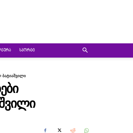
ᲚᲢᲣᲠᲐ
ᲡᲞᲝᲠᲢᲘ
ლ ბატიაშვილი
ᲔᲑᲘ
ᲐᲨᲕᲘᲚᲘ