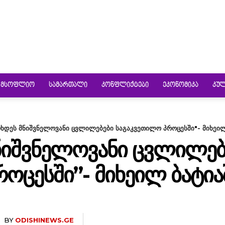
ᲛᲡᲝᲤᲚᲘᲝ
ᲡᲐᲛᲐᲠᲗᲐᲚᲘ
ᲙᲝᲜᲤᲚᲘᲥᲢᲔᲑᲘ
ᲔᲙᲝᲜᲝᲛᲘᲙᲐ
ᲙᲣ
ოხდეს მნიშვნელოვანი ცვლილებები საგაკვეთილო პროცესში"- მიხეი
ᲜᲘᲨᲕᲜᲔᲚᲝᲕᲐᲜᲘ ᲪᲕᲚᲘᲚᲔᲑ
ᲝᲪᲔᲡᲨᲘ”- ᲛᲘᲮᲔᲘᲚ ᲑᲐᲢᲘ
BY
ODISHINEWS.GE