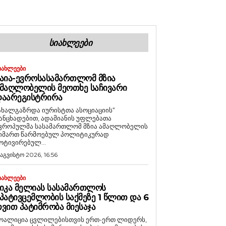
ᲡᲘᲐᲮᲚᲔᲔᲑᲘ
ᲘᲐᲮᲚᲔᲔᲑᲘ
ᲐᲘᲐ-ᲔᲕᲠᲝᲡᲐᲡᲐᲛᲐᲠᲗᲚᲝᲛ ᲛᲖᲘᲐ
ᲛᲐᲦᲚᲝᲑᲔᲚᲘᲡ ᲛᲔᲝᲗᲮᲔ ᲡᲐᲩᲘᲕᲐᲠᲘ
ᲓᲐᲐᲠᲔᲒᲘᲡᲢᲠᲘᲠᲐ
ახალგაზრდა იურისტთა ასოციაციის“
ანცხადებით, ადამიანის უფლებათა
ვროპულმა სასამართლომ მზია ამაღლობელის
იმართ წარმოებულ პოლიტიკურად
ოტივირებულ...
 აგვისტო 2026, 16:56
ᲘᲐᲮᲚᲔᲔᲑᲘ
ᲘᲙᲐ ᲛᲔᲚᲘᲐᲡ ᲡᲐᲡᲐᲛᲐᲠᲗᲚᲝᲡ
ᲞᲐᲢᲘᲕᲪᲔᲛᲚᲝᲑᲘᲡ ᲡᲐᲥᲛᲔᲖᲔ 1 ᲬᲚᲘᲗ ᲓᲐ 6
ᲕᲘᲗ ᲞᲐᲢᲘᲛᲠᲝᲑᲐ ᲛᲘᲔᲡᲐᲯᲐ
ოალიცია ცვლილებისთვის ერთ-ერთ ლიდერს,