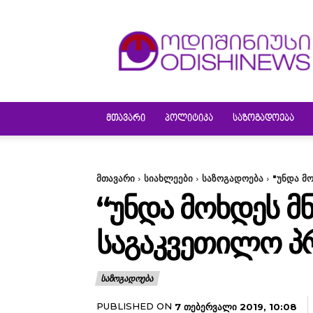
ODISHINEWS
ᲛᲗᲐᲕᲐᲠᲘ
ᲞᲝᲚᲘᲢᲘᲙᲐ
ᲡᲐᲖᲝᲒᲐᲓᲝᲔᲑᲐ
მთავარი
სიახლეები
საზოგადოება
"უნდა მ
“ᲣᲜᲓᲐ ᲛᲝᲮᲓᲔᲡ Მ
ᲡᲐᲒᲐᲙᲕᲔᲗᲘᲚᲝ ᲞᲠ
ᲡᲐᲖᲝᲒᲐᲓᲝᲔᲑᲐ
PUBLISHED ON
7 ᲗᲔᲑᲔᲠᲕᲐᲚᲘ 2019, 10:08