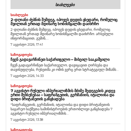
ᲡᲘᲐᲮᲚᲔᲔᲑᲘ
ᲡᲘᲐᲮᲚᲔᲔᲑᲘ
2-ᲓᲦᲘᲐᲜᲘ ᲫᲔᲑᲜᲘᲡ ᲨᲔᲛᲓᲔᲒ, ᲘᲞᲝᲕᲔᲡ ᲓᲔᲓᲘᲡ ᲪᲮᲔᲓᲐᲠᲘ, ᲠᲝᲛᲔᲚᲘᲪ
ᲨᲕᲘᲚᲗᲐᲜ ᲔᲠᲗᲐᲓ ᲛᲓᲘᲜᲐᲠᲔ ᲮᲝᲑᲘᲡᲬᲧᲐᲚᲨᲘ ᲓᲐᲘᲮᲠᲩᲝ
2-დღიანი ძებნის შემდეგ, იპოვეს დედის ცხედარი, რომელიც
შვილთან ერთად მდინარე ხობისწყალში დაიხრჩო. არსებული
ინფორმაციით, გუშინ,...
7 აგვისტო 2026, 17:41
ᲡᲐᲖᲝᲒᲐᲓᲝᲔᲑᲐ
ᲩᲕᲔᲜ ᲒᲐᲓᲐᲕᲐᲠᲩᲘᲜᲔᲗ ᲡᲐᲥᲐᲠᲗᲕᲔᲚᲝ – ᲛᲘᲮᲔᲘᲚ ᲡᲐᲐᲙᲐᲨᲕᲘᲚᲘ
ჩვენ გადავარჩინეთ საქართველო, დავიცავით ღირსება და
თავისუფლება, რუსეთმა კი ომის ვერც ერთ სტრატეგიულ მიზანს...
7 აგვისტო 2026, 14:33
ᲡᲐᲖᲝᲒᲐᲓᲝᲔᲑᲐ
7 ᲐᲒᲕᲘᲡᲢᲝ ᲠᲣᲡᲣᲚᲘ ᲘᲛᲞᲔᲠᲘᲐᲚᲘᲖᲛᲘᲡ ᲛᲫᲘᲛᲔ ᲨᲔᲓᲔᲒᲔᲑᲘᲡ ᲙᲘᲓᲔᲕ
ᲔᲠᲗᲘ ᲨᲔᲮᲡᲔᲜᲔᲑᲐᲐ – ᲡᲐᲤᲠᲐᲜᲒᲔᲗᲘᲡ, ᲒᲔᲠᲛᲐᲜᲘᲘᲡ, ᲘᲢᲐᲚᲘᲘᲡᲐ ᲓᲐ
ᲓᲘᲓᲘ ᲑᲠᲘᲢᲐᲜᲔᲗᲘᲡ ᲒᲐᲜᲪᲮᲐᲓᲔᲑᲐ
“საფრანგეთის, გერმანიის, იტალიისა და დიდი ბრიტანეთის
საგარეო საქმეთა სამინისტროების ერთობლივი განცხადება 7
აგვისტო რუსული იმპერიალიზმის...
7 აგვისტო 2026, 13:38
ᲡᲐᲖᲝᲒᲐᲓᲝᲔᲑᲐ