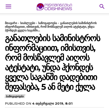
მთავარი
სიახლეები
საზოგადოება
განათლების სამინისტროს
ინფორმაციით, იმისთვის, რომ მოსწავლემ აიღოს ატესტატი, უნდა
ჰქონდეს ყველა საგანში...
ᲒᲐᲜᲐᲗᲚᲔᲑᲘᲡ ᲡᲐᲛᲘᲜᲘᲡᲢᲠᲝᲡ
ᲘᲜᲤᲝᲠᲛᲐᲪᲘᲘᲗ, ᲘᲛᲘᲡᲗᲕᲘᲡ,
ᲠᲝᲛ ᲛᲝᲡᲬᲐᲕᲚᲔᲛ ᲐᲘᲦᲝᲡ
ᲐᲢᲔᲡᲢᲐᲢᲘ, ᲣᲜᲓᲐ ᲰᲥᲝᲜᲓᲔᲡ
ᲧᲕᲔᲚᲐ ᲡᲐᲒᲐᲜᲨᲘ ᲓᲐᲓᲔᲑᲘᲗᲘ
ᲨᲔᲤᲐᲡᲔᲑᲐ, 5 ᲐᲜ ᲛᲔᲢᲘ ᲥᲣᲚᲐ
ᲡᲐᲖᲝᲒᲐᲓᲝᲔᲑᲐ
PUBLISHED ON
4 ᲗᲔᲑᲔᲠᲕᲐᲚᲘ 2019, 8:01