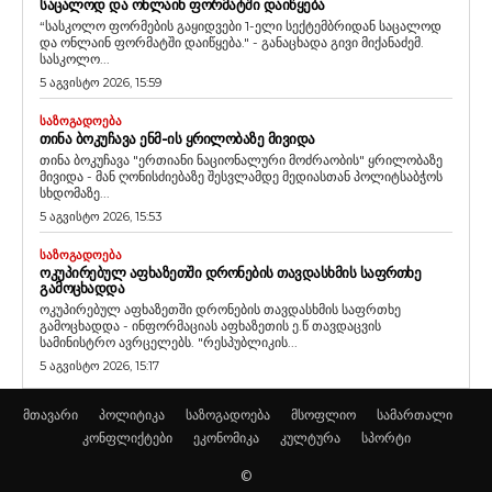
ᲡᲐᲪᲐᲚᲝᲓ ᲓᲐ ᲝᲜᲚᲐᲘᲜ ᲤᲝᲠᲛᲐᲢᲨᲘ ᲓᲐᲘᲬᲧᲔᲑᲐ
“სასკოლო ფორმების გაყიდვები 1-ელი სექტემბრიდან საცალოდ
და ონლაინ ფორმატში დაიწყება." - განაცხადა გივი მიქანაძემ.
სასკოლო...
5 აგვისტო 2026, 15:59
ᲡᲐᲖᲝᲒᲐᲓᲝᲔᲑᲐ
ᲗᲘᲜᲐ ᲑᲝᲙᲣᲩᲐᲕᲐ ᲔᲜᲛ-ᲘᲡ ᲧᲠᲘᲚᲝᲑᲐᲖᲔ ᲛᲘᲕᲘᲓᲐ
თინა ბოკუჩავა "ერთიანი ნაციონალური მოძრაობის" ყრილობაზე
მივიდა - მან ღონისძიებაზე შესვლამდე მედიასთან პოლიტსაბჭოს
სხდომაზე...
5 აგვისტო 2026, 15:53
ᲡᲐᲖᲝᲒᲐᲓᲝᲔᲑᲐ
ᲝᲙᲣᲞᲘᲠᲔᲑᲣᲚ ᲐᲤᲮᲐᲖᲔᲗᲨᲘ ᲓᲠᲝᲜᲔᲑᲘᲡ ᲗᲐᲕᲓᲐᲡᲮᲛᲘᲡ ᲡᲐᲤᲠᲗᲮᲔ
ᲒᲐᲛᲝᲪᲮᲐᲓᲓᲐ
ოკუპირებულ აფხაზეთში დრონების თავდასხმის საფრთხე
გამოცხადდა - ინფორმაციას აფხაზეთის ე.წ თავდაცვის
სამინისტრო ავრცელებს. "რესპუბლიკის...
5 აგვისტო 2026, 15:17
მთავარი
პოლიტიკა
საზოგადოება
მსოფლიო
სამართალი
კონფლიქტები
ეკონომიკა
კულტურა
სპორტი
©