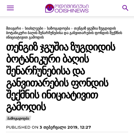
მთავარი
სიახლეები
საზოგადოება
თენგიზ ჯგუშია ზუგდიდის
ბოტანიკური ბაღის შენარჩუნებისა და განვითარების ფონდის შექმნის
ინიციატივით გამოდის
ᲗᲔᲜᲒᲘᲖ ᲯᲒᲣᲨᲘᲐ ᲖᲣᲒᲓᲘᲓᲘᲡ
ᲑᲝᲢᲐᲜᲘᲙᲣᲠᲘ ᲑᲐᲦᲘᲡ
ᲨᲔᲜᲐᲠᲩᲣᲜᲔᲑᲘᲡᲐ ᲓᲐ
ᲒᲐᲜᲕᲘᲗᲐᲠᲔᲑᲘᲡ ᲤᲝᲜᲓᲘᲡ
ᲨᲔᲥᲛᲜᲘᲡ ᲘᲜᲘᲪᲘᲐᲢᲘᲕᲘᲗ
ᲒᲐᲛᲝᲓᲘᲡ
ᲡᲐᲖᲝᲒᲐᲓᲝᲔᲑᲐ
PUBLISHED ON
3 ᲗᲔᲑᲔᲠᲕᲐᲚᲘ 2019, 12:27