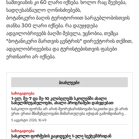
სამთვიანის კი 60 ლარი იქნება. ხოლო რაც შეეხება,
სადღესასწაულო ღონისძიებებს,
ბოტანიკური ბაღის ტერიტორიით სარგებლობისთვის
თანხა 300 ლარი იქნება. რა დაუჯჯდება
ადგილობრივებს ბაღში შესვლა, უცნობია, თუმცა
"ბოტანიკური მართვის ცენტრის" დირექტორის თქმით,
ადგილობრივებისა და ტურისტებისთვის ფასები
ერთნაირი არ იქნება.
ᲡᲘᲐᲮᲚᲔᲔᲑᲘ
ᲡᲐᲖᲝᲒᲐᲓᲝᲔᲑᲐ
1-ᲔᲚ, ᲛᲔ-7 ᲓᲐ ᲛᲔ-10 ᲙᲚᲐᲡᲔᲚᲔᲑᲡ ᲡᲙᲝᲚᲔᲑᲨᲘ ᲐᲮᲐᲚᲘ
ᲡᲐᲮᲔᲚᲛᲫᲦᲕᲐᲜᲔᲚᲝᲔᲑᲘ, ᲐᲮᲐᲚᲘ ᲞᲠᲝᲒᲠᲐᲛᲔᲑᲘ ᲓᲐᲮᲕᲓᲔᲑᲐᲗ
სასკოლო ფორმა არ არის მეორეხარისხოვანი საკითხი და ეს არის
ერთ-ერთი მნიშვნელოვანი მიმართულება იქიდან გამომდინარე,...
5 აგვისტო 2026, 16:49
ᲡᲐᲖᲝᲒᲐᲓᲝᲔᲑᲐ
ᲡᲐᲡᲙᲝᲚᲝ ᲤᲝᲠᲛᲔᲑᲘᲡ ᲒᲐᲧᲘᲓᲕᲔᲑᲘ 1-ᲔᲚᲘ ᲡᲔᲥᲢᲔᲛᲑᲠᲘᲓᲐᲜ