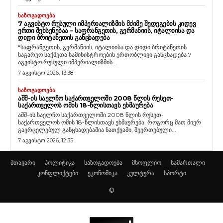
ᲡᲐᲖᲝᲒᲐᲓᲝᲔᲑᲐ
7 ᲐᲒᲕᲘᲡᲢᲝ ᲠᲣᲡᲣᲚᲘ ᲘᲛᲞᲔᲠᲘᲐᲚᲘᲖᲛᲘᲡ ᲛᲫᲘᲛᲔ ᲨᲔᲓᲔᲒᲔᲑᲘᲡ ᲙᲘᲓᲔᲕ
ᲔᲠᲗᲘ ᲨᲔᲮᲡᲔᲜᲔᲑᲐᲐ – ᲡᲐᲤᲠᲐᲜᲒᲔᲗᲘᲡ, ᲒᲔᲠᲛᲐᲜᲘᲘᲡ, ᲘᲢᲐᲚᲘᲘᲡᲐ ᲓᲐ
ᲓᲘᲓᲘ ᲑᲠᲘᲢᲐᲜᲔᲗᲘᲡ ᲒᲐᲜᲪᲮᲐᲓᲔᲑᲐ
“საფრანგეთის, გერმანიის, იტალიისა და დიდი ბრიტანეთის
საგარეო საქმეთა სამინისტროების ერთობლივი განცხადება 7
აგვისტო რუსული იმპერიალიზმის...
7 აგვისტო 2026, 13:38
ᲡᲐᲖᲝᲒᲐᲓᲝᲔᲑᲐ
ᲐᲨᲨ-ᲘᲡ ᲡᲐᲔᲚᲩᲝ ᲡᲐᲥᲐᲠᲗᲕᲔᲚᲝᲨᲘ 2008 ᲬᲚᲘᲡ ᲠᲣᲡᲔᲗ-
ᲡᲐᲥᲐᲠᲗᲕᲔᲚᲝᲡ ᲝᲛᲘᲡ 18-ᲬᲚᲘᲡᲗᲐᲕᲡ ᲔᲮᲛᲐᲣᲠᲔᲑᲐ
აშშ-ის საელჩო საქართველოში 2008 წლის რუსეთ-
საქართველოს ომის 18-წლისთავს ეხმაურება. როგორც მათ მიერ
გავრცელებულ განცხადებაშია ნათქვამი, შეერთებული...
7 აგვისტო 2026, 12:35
მთავარი
პოლიტიკა
საზოგადოება
მსოფლიო
სამართალი
კონფლიქტები
ეკონომიკა
კულტურა
სპორტი
©