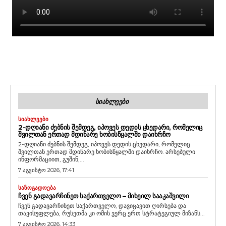
ᲡᲘᲐᲮᲚᲔᲔᲑᲘ
ᲡᲘᲐᲮᲚᲔᲔᲑᲘ
2-ᲓᲦᲘᲐᲜᲘ ᲫᲔᲑᲜᲘᲡ ᲨᲔᲛᲓᲔᲒ, ᲘᲞᲝᲕᲔᲡ ᲓᲔᲓᲘᲡ ᲪᲮᲔᲓᲐᲠᲘ, ᲠᲝᲛᲔᲚᲘᲪ
ᲨᲕᲘᲚᲗᲐᲜ ᲔᲠᲗᲐᲓ ᲛᲓᲘᲜᲐᲠᲔ ᲮᲝᲑᲘᲡᲬᲧᲐᲚᲨᲘ ᲓᲐᲘᲮᲠᲩᲝ
2-დღიანი ძებნის შემდეგ, იპოვეს დედის ცხედარი, რომელიც
შვილთან ერთად მდინარე ხობისწყალში დაიხრჩო. არსებული
ინფორმაციით, გუშინ,...
7 აგვისტო 2026, 17:41
ᲡᲐᲖᲝᲒᲐᲓᲝᲔᲑᲐ
ᲩᲕᲔᲜ ᲒᲐᲓᲐᲕᲐᲠᲩᲘᲜᲔᲗ ᲡᲐᲥᲐᲠᲗᲕᲔᲚᲝ – ᲛᲘᲮᲔᲘᲚ ᲡᲐᲐᲙᲐᲨᲕᲘᲚᲘ
ჩვენ გადავარჩინეთ საქართველო, დავიცავით ღირსება და
თავისუფლება, რუსეთმა კი ომის ვერც ერთ სტრატეგიულ მიზანს...
7 აგვისტო 2026, 14:33