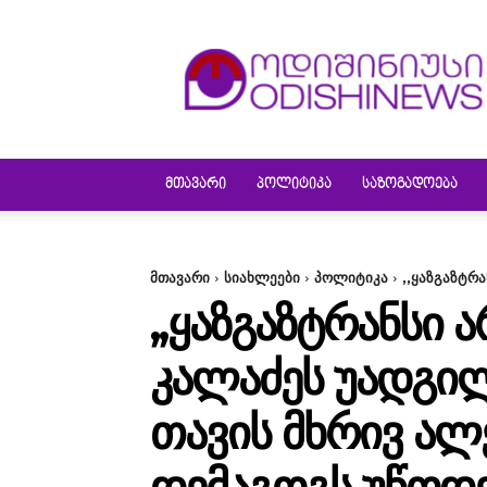
ODISHINEWS
ᲛᲗᲐᲕᲐᲠᲘ
ᲞᲝᲚᲘᲢᲘᲙᲐ
ᲡᲐᲖᲝᲒᲐᲓᲝᲔᲑᲐ
მთავარი
სიახლეები
პოლიტიკა
,,ყაზგაზტრ
,,ᲧᲐᲖᲒᲐᲖᲢᲠᲐᲜᲡᲘ 
ᲙᲐᲚᲐᲫᲔᲡ ᲣᲐᲓᲒᲘᲚ
ᲗᲐᲕᲘᲡ ᲛᲮᲠᲘᲕ Ა