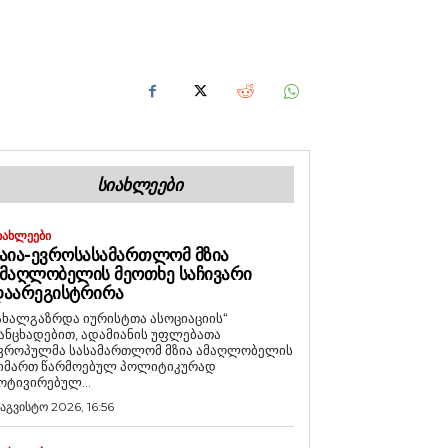
ᲡᲘᲐᲮᲚᲔᲔᲑᲘ
ᲘᲐᲮᲚᲔᲔᲑᲘ
ᲐᲘᲐ-ᲔᲕᲠᲝᲡᲐᲡᲐᲛᲐᲠᲗᲚᲝᲛ ᲛᲖᲘᲐ
ᲛᲐᲦᲚᲝᲑᲔᲚᲘᲡ ᲛᲔᲝᲗᲮᲔ ᲡᲐᲩᲘᲕᲐᲠᲘ
ᲓᲐᲐᲠᲔᲒᲘᲡᲢᲠᲘᲠᲐ
ახალგაზრდა იურისტთა ასოციაციის“
ანცხადებით, ადამიანის უფლებათა
ვროპულმა სასამართლომ მზია ამაღლობელის
იმართ წარმოებულ პოლიტიკურად
ოტივირებულ...
 აგვისტო 2026, 16:56